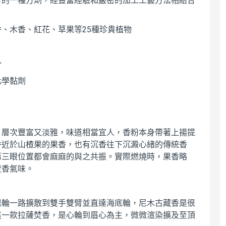
有的一種方劑，經豐富經驗和嚴密的加工工藝方法相結合
、木香、紅花、草果等25種珍貴植物
分
化學黏劑
，層次豐富又淡雅，味道相當宜人，香粉本身帶著上揚提
香近於山楂果的果香，也有沉香往下沉澱心緒的傳統香
第三眼位置都會麻麻的與之共振。實際燃燒時，果香略
焚香氣味。
喉輪一路擴散到雙手雙臂並直達海底輪，尼木古藏香是很
這一款拉薩焚香，是心輪到眉心為主，微微渲染擴及至頂