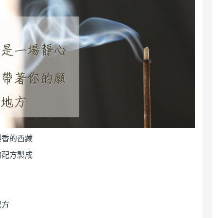
【西藏手工小頌缽】
音療共振，並能幫助
空間淨化，提升內在
平靜 直徑約8.5公分
附敲棒、頌缽墊
$555
製香的西藏
物配方製成
配方