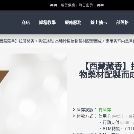
🚚🚚 現貨供應，每日出貨 🚚🚚
商店
課程教學
療癒服務
線上抽卡
部落格
西藏藏香】拉薩焚香，香氣淡雅 25種珍稀植物藥材配製而成，家用香室内熏香薰香
【西藏藏香】
物藥材配製而
庫存狀態：
有庫存
付款方式： 信用卡
(中信卡、台