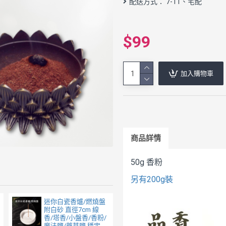
配送方式： 7-11、宅配
$99
加入購物車
商品詳情
50g 香粉
另有200g裝
迷你白瓷香爐/燃燒盤
附白砂 直徑7cm 線
香/塔香/小盤香/香粉/
魔法鹽/藥草鹽 穩定