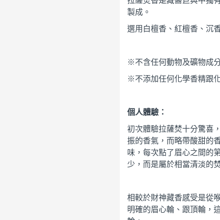
拉薩焚香是藏醫巨典中獨
製成。
選用白檀香、紅檀香、沉香
※不含任何動物及礦物成
※不添加任何化學香精跟
個人體驗：
初次體驗拉薩焚十分驚喜
振的香氣，而略帶酸甜的
味，每次點了眉心之間的
少，而是屬於相當清淡的
相較於財神藏香感受是從
明確的眉心輪、跟頂輪，