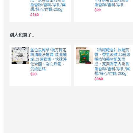
薰香粉/香料/淨化/冥
薰香粉/香料/淨化
想/靜心/供佛-200g
$99
$360
別人也買了..
藍色鼠尾草/複方禪定
【西藏藏香】拉薩焚
精油魔法蠟燭_能量蠟
香，香氣淡雅 25種珍
燭_許願蠟燭。快速淨
稀植物藥材配製而
化空間、凝心靜氣、
成，家用香室内熏香
沉澱思緒
薰香粉/香料/淨化/冥
想/靜心/供佛-200g
$80
$360