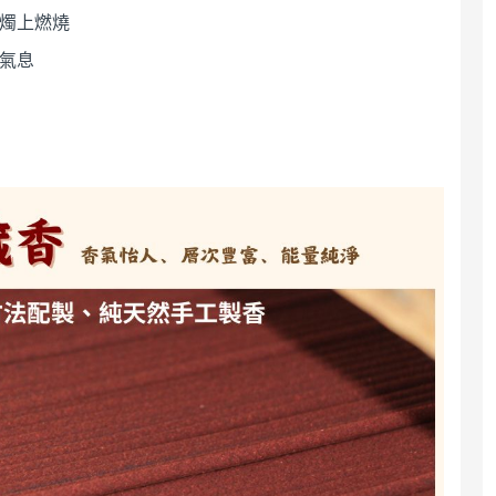
茶燭上燃燒
粉氣息