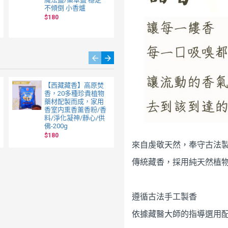
不傾倒 小香爐
$180
【西藏藏香】高原焚
【西藏藏香】聖康焚
香，20多種珍貴植物
香，20多種珍貴植物
藥材配製而成，家用
藥材配製而成，家用
香室内熏香薰香粉/香
香室内熏香薰香粉/香
料/淨化凝神/靜心/供
料/淨化-200g
佛-200g
$230
$180
來自虔敬天然，奉守古法
傳統藏香，採用純天然植
遵循古法手工製香
依據藏醫大師的指導選用