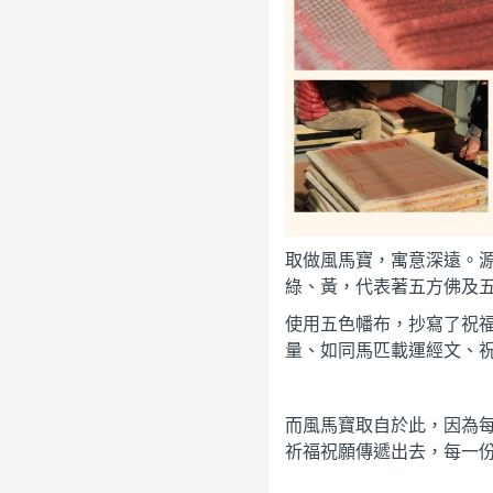
取做風馬寶，寓意深遠。
綠、黃，代表著五方佛及
使用五色幡布，抄寫了祝
量、如同馬匹載運經文、
而風馬寶取自於此，因為
祈福祝願傳遞出去，每一