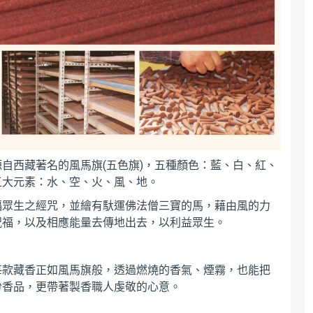
(
)
源自西藏著名的風馬旗
五色旗
，五種顏色：藍、白、紅、
五大元素：水、空、火、風、地。
福眾生之經咒，並繪有馱運佛法僧三寶的馬，藉由風的力
祝福，以及相應能量去傳地出去，以利益眾生。
每款藏香正如風馬旗般，透過燃燒的香氣、煙霧，也能把
份香品，更帶著製香職人虔敬的心意。