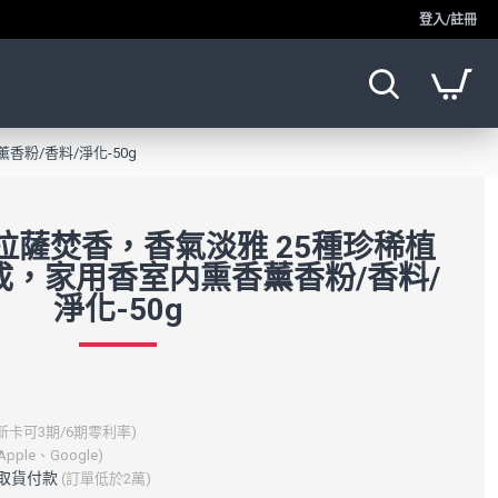
登入/註冊
粉/香料/淨化-50g
拉薩焚香，香氣淡雅 25種珍稀植
成，家用香室内熏香薰香粉/香料/
淨化-50g
新卡可3期/6期零利率)