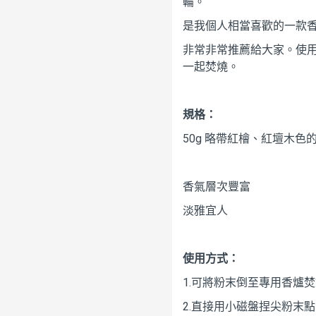
輪。
是我個人相當喜歡的一款
非常非常推薦給大家。使
一起焚燒。
規格：
50g 略帶紅檜、紅壇木色
香氣層次豐富
淡雅宜人
使用方式：
1.可將粉末倒至專用香爐
2.直接用小磁盤捏尖粉末