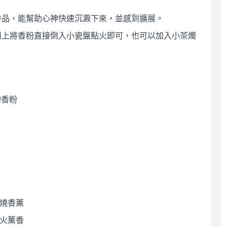
香品，能幫助心神快速沉澱下來，並感到擴展。
用上將香粉直接倒入小瓷盤點火即可，也可以加入小茶燭
的香粉
焚燒香薰
點火薰香