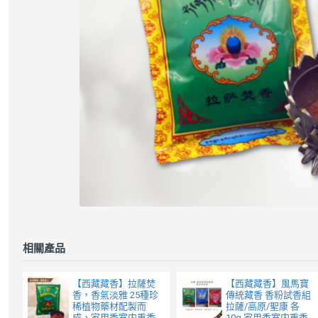
相關產品
【西藏藏香】拉薩焚
【西藏藏香】風馬寶
香，香氣淡雅 25種珍
傳統藏香 香粉試香組
稀植物藥材配製而
拉薩/高原/聖康 各
成，家用香室内熏香
10g 家用香室内熏香