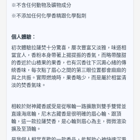
※不含任何動物及礦物成分
※不添加任何化學香精跟化學黏劑
個人體驗：
初次體驗拉薩焚十分驚喜，層次豐富又淡雅，味道相
當宜人，香粉本身帶著上揚提振的香氣，而略帶酸甜
的香近於山楂果的果香，也有沉香往下沉澱心緒的傳
統香味，每次點了眉心之間的第三眼位置都會麻麻的
與之共振。實際燃燒時，果香略少，而是屬於相當清
淡的焚香氣味。
相較於財神藏香感受是從喉輪一路擴散到雙手雙臂並
直達海底輪，尼木古藏香是很明確的眉心輪、跟頂
輪，這一款拉薩焚香，是心輪到眉心為主，微微渲染
擴及至頂輪。
是我個人相當喜歡的一款香品，能幫助心神快速沉澱