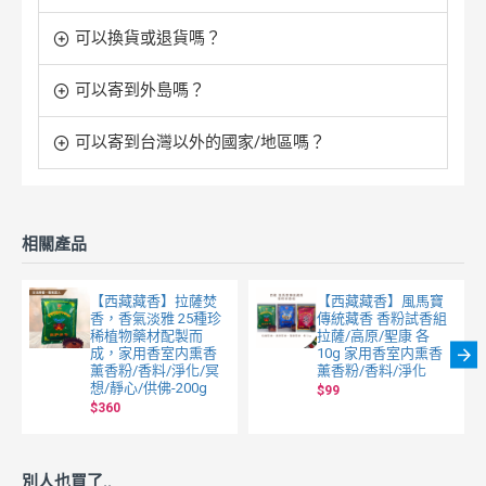
可以換貨或退貨嗎？
可以寄到外島嗎？
可以寄到台灣以外的國家/地區嗎？
相關產品
【西藏藏香】拉薩焚
【西藏藏香】風馬寶
香，香氣淡雅 25種珍
傳統藏香 香粉試香組
稀植物藥材配製而
拉薩/高原/聖康 各
成，家用香室内熏香
10g 家用香室内熏香
薰香粉/香料/淨化/冥
薰香粉/香料/淨化
想/靜心/供佛-200g
$99
$360
別人也買了..