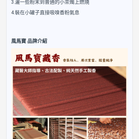
3.灑一些粉末到普通的小茶燭上燃燒
4.裝在小罐子直接吸嗅香粉氣息
風馬寶 品牌介紹