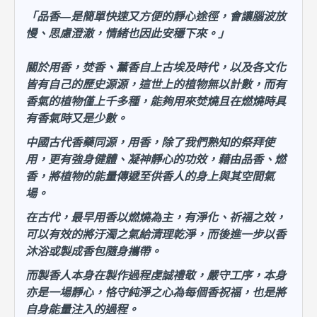
「品香—是簡單快速又方便的靜心途徑，會讓腦波放
慢、思慮澄澈，情緒也因此安穩下來。」
關於用香，焚香、薰香自上古埃及時代，以及各文化
皆有自己的歷史源源，這世上的植物無以計數，而有
香氣的植物僅上千多種，能夠用來焚燒且在燃燒時具
有香氣時又是少數。
中國古代香藥同源，用香，除了我們熟知的祭拜使
用，更有強身健體、凝神靜心的功效，藉由品香、燃
香，將植物的能量傳遞至供香人的身上與其空間氣
場。
在古代，最早用香以燃燒為主，有淨化、祈福之效，
可以有效的將汙濁之氣給清理乾淨，而後進一步以香
沐浴或製成香包隨身攜帶。
而製香人本身在製作過程虔誠禮敬，嚴守工序，本身
亦是一場靜心，恪守純淨之心為每個香祝福，也是將
自身能量注入的過程。