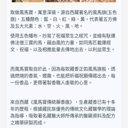
(
取做風馬寶，寓意深遠。源自西藏著名的風馬旗
五色
)
旗
，五種顏色：藍、白、紅、綠、黃，代表著五方佛
及五大元素：水、空、火、風、地。
使用五色幡布，抄寫了祝福眾生之經咒，並繪有馱運
佛法僧三寶的馬，藉由風的力量、如同馬匹載運經
文、祝福，以及相應能量去傳地出去，以利益眾生。
而風馬寶取自於此，因為每款藏香正如風馬旗般，透
過燃燒的香氣、煙霧，也能把祈福祝願傳遞出去，每
一份香品，更帶著製香職人虔敬的心意。
來自西藏《風馬寶傳統藥香廠》，生產藏香已有十多
年的歷程，根據藏民族優秀的傳統文化藏醫學的理論
為指導，吸取著名藏醫大師所傳承的醫籍資料及配方
之精華研製而成。