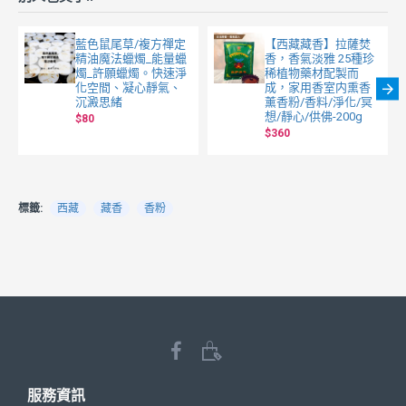
藍色鼠尾草/複方禪定
【西藏藏香】拉薩焚
精油魔法蠟燭_能量蠟
香，香氣淡雅 25種珍
燭_許願蠟燭。快速淨
稀植物藥材配製而
化空間、凝心靜氣、
成，家用香室内熏香
沉澱思緒
薰香粉/香料/淨化/冥
想/靜心/供佛-200g
$80
$360
標籤:
西藏
藏香
香粉
服務資訊