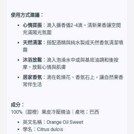
使用方式建議：
心情提振
：滴入擴香儀2-4滴，清新果香讓空間
充滿陽光氛圍
天然清潔
：搭配酒精與純水製成天然香氛清潔噴
霧
沐浴放鬆
：滴入泡澡水中或與基底油調和後按
摩，放鬆心情與肌膚
居家香氛
：滴在乾燥花、香氛石上，讓自然果香
常伴生活
成分：
100%（甜橙）果皮冷壓精油｜產地：巴西
英文名稱：Orange Oil Sweet
學名：Citrus dulcis