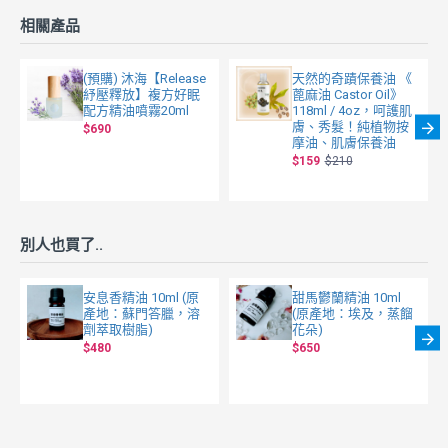
相關產品
(預購) 沐海【Release
天然的奇蹟保養油 《
紓壓釋放】複方好眠
蓖麻油 Castor Oil》
配方精油噴霧20ml
118ml / 4oz，呵護肌
膚、秀髮！純植物按
$690
摩油、肌膚保養油
$159
$210
別人也買了..
安息香精油 10ml (原
甜馬鬱蘭精油 10ml
產地：蘇門答臘，溶
(原產地：埃及，蒸餾
劑萃取樹脂)
花朵)
$480
$650