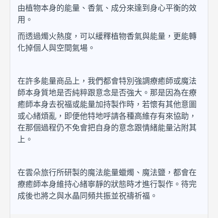
由植物本身的能量、香氣、成分來達到身心平衡的效
用。
而透過燭火熱度，可以緩釋植物香氣與能量，更能轉
化掉個人與空間氣場。
在許多能量商品上，我們都會特別強調療癒師或魔法
師本身質地是否純粹跟意念是否強大。那是因為在療
癒師本身去祝福或能量加持製作時，若懷有其他意圖
或心緒煩亂，即便他特地呼請各種高維存有來協助，
在那個過程仍不免會把自身的意念跟情緒能量沾附其
上。
在雲朵旅行所研製的魔法能量蠟燭
、
魔法鹽
，都會在
療癒師本身維持心緒寧靜的狀態時才進行製作。待完
成後也將之與水晶同頻共振並祝禱祈福。