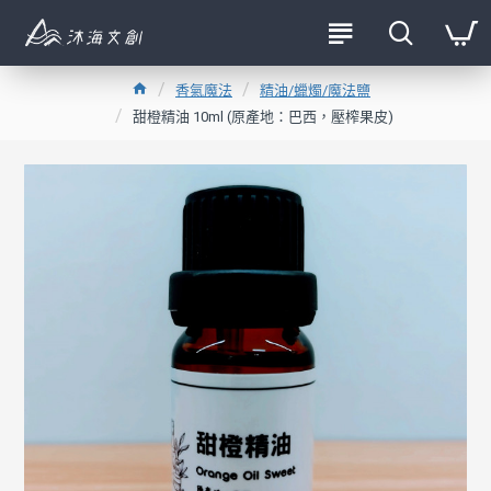
香氣魔法
精油/蠟燭/魔法鹽
甜橙精油 10ml (原產地：巴西，壓榨果皮)