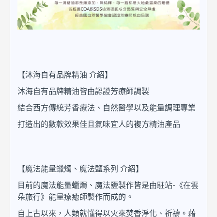
【
沐海自有品牌精油 介紹】
沐海自有品牌精油皆由認證芳療師調製
結合西方傳統芳香療法、自然醫學以及能量調理專業
打造出的數款效果佳且氣味宜人的複方精油產品
【
魔法能量蠟燭、
魔法鹽
系列 介紹】
-
目前的魔法能量蠟燭
、
魔法鹽
製作皆是由駐站
《在雲
朵旅行》能量療癒師製作而成的。
自上古以來，人類就懂得以火來焚香淨化、祈禱。藉