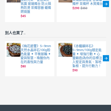
氛圍 玻璃燭台 防火隔
燭杯 茶燭杯 木質燭台
熱防燙 茶燭容器 蠟燭
$290
$350
燃燒盤
$45
別人也買了..
《梅花碧璽》5~9mm
《赤鐵礦碎石》
天然水晶碎石100g粉
5~9mm/100g穩定能
色能量 ✦ 平衡脈輪 ✦
量 ✦ 增強行動 ✦ 心
愛與智慧，喚醒你內
靈鍛造|為你的目標注
在的喜悅與力量
入堅定與勇氣、落地
紮根，提升行動力！
$80
$90