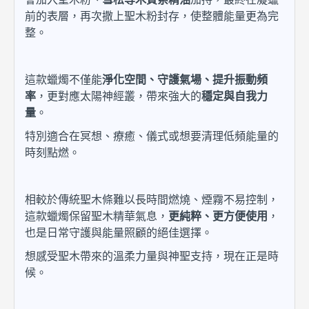
前的表層，再次撒上聖木粉封存，使整體能量更為完
整。
這款蠟燭不僅能
淨化空間、守護氣場、提升振動頻
率
，更對應太陽神經叢，帶來強大的
穩定與自我力
量
。
特別適合在冥想、療癒、儀式或想要清理低頻能量的
時刻點燃。
相較於傳統聖木條難以長時間燃燒、煙霧不易控制，
這款蠟燭保留聖木精華氣息，
更純粹、更方便使用
，
也是日常守護與能量照顧的絕佳選擇。
想感受聖木帶來的溫柔力量與神聖支持，現在正是時
候。