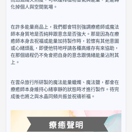
化掉個人與空間氣場。
在許多能量商品上，我們都會特別強調療癒師或魔法
師本身質地是否純粹跟意念是否強大。那是因為在療
癒師本身去祝福或能量加持製作時，若懷有其他意圖
或心緒煩亂，即便他特地呼請各種高維存有來協助，
在那個過程仍不免會把自身的意念跟情緒能量沾附其
上。
在雲朵旅行所研製的魔法能量蠟燭
、
魔法鹽
，都會在
療癒師本身維持心緒寧靜的狀態時才進行製作。待完
成後也將之與水晶同頻共振並祝禱祈福。