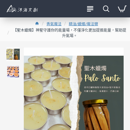
香氣魔法
精油/蠟燭/魔法鹽
【聖木蠟燭】神聖守護你的能量場，不僅淨化更加提振能量，幫助提
升氣場。