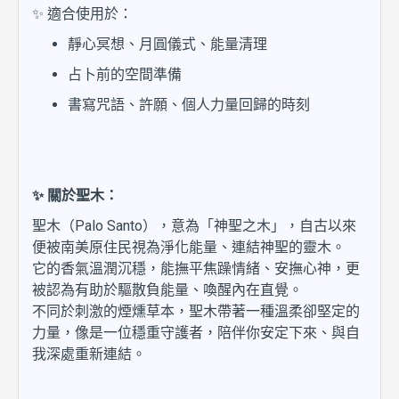
✨ 適合使用於：
靜心冥想、月圓儀式、能量清理
占卜前的空間準備
書寫咒語、許願、個人力量回歸的時刻
✨ 關於聖木：
聖木（Palo Santo），意為「神聖之木」，自古以來
便被南美原住民視為淨化能量、連結神聖的靈木。
它的香氣溫潤沉穩，能撫平焦躁情緒、安撫心神，更
被認為有助於驅散負能量、喚醒內在直覺。
不同於刺激的煙燻草本，聖木帶著一種溫柔卻堅定的
力量，像是一位穩重守護者，陪伴你安定下來、與自
我深處重新連結。