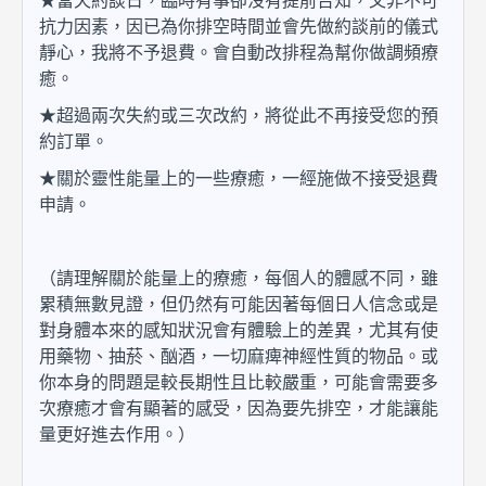
★當天約談日，臨時有事卻沒有提前告知，又非不可
抗力因素，因已為你排空時間並會先做約談前的儀式
靜心，我將不予退費。會自動改排程為幫你做調頻療
癒。
★超過兩次失約或三次改約，將從此不再接受您的預
約訂單。
★關於靈性能量上的一些療癒，一經施做不接受退費
申請。
（請理解關於能量上的療癒，每個人的體感不同，雖
累積無數見證，但仍然有可能因著每個日人信念或是
對身體本來的感知狀況會有體驗上的差異，尤其有使
用藥物、抽菸、酗酒，一切麻痺神經性質的物品。或
你本身的問題是較長期性且比較嚴重，可能會需要多
次療癒才會有顯著的感受，因為要先排空，才能讓能
量更好進去作用。）