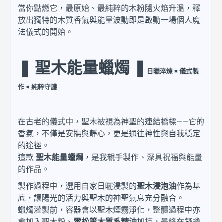
當你點燃它，最原始、最純粹的木粉隨火焰升溫，釋
放出獨特的木質香氣與能量波動即是啟動一場個人魔
法儀式的開始。
❚ 聖木能量蠟燭 ❚
日曬淬煉 × 儀式製
作 × 純粹守護
在古老的儀式中，聖木被視為神聖的連結橋樑——它的
香氣，不僅是安撫與靜心，更是通往神性與自我穩定
的途徑。
這款
聖木能量蠟燭
，是我親手製作、深具祝福與能量
的作品。
製作過程中，選用自家日曬浸製的
聖木浸泡油
作為基
底，讓陽光的活力與聖木的神聖氣息充分融合。
蠟燭灌製前，容器會以聖木煙霧淨化，整體過程中亦
會加入聖木粉、
雪松等木質系精油
加持，最終在凝蠟