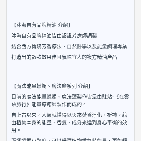
【
沐海自有品牌精油 介紹】
沐海自有品牌精油皆由認證芳療師調製
結合西方傳統芳香療法、自然醫學以及能量調理專業
打造出的數款效果佳且氣味宜人的複方精油產品
【
魔法能量蠟燭、
魔法鹽
系列 介紹】
-
目前的魔法能量蠟燭
、
魔法鹽
製作皆是由駐站
《在雲
朵旅行》能量療癒師製作而成的。
自上古以來，人類就懂得以火來焚香淨化、祈禱。藉
由植物本身的能量、香氣、成分來達到身心平衡的效
用。
而透過燭火熱度，可以緩釋植物香氣與能量，更能轉