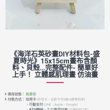
《海洋石英砂畫DIY材料包-盛
夏時光》15x15cm畫布含顏
料、貝殼…完整配件- 簡單好
上手！ 立體感肌理畫 仿油畫
庫存狀態：
有庫存
付款方式： 信用卡
(中信卡、台新卡可3期/6期零利率)