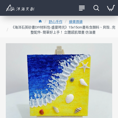
舒心手作
繪畫周邊
《海洋石英砂畫DIY材料包-盛夏時光》15x15cm畫布含顏料、貝殼…完
整配件- 簡單好上手！ 立體感肌理畫 仿油畫