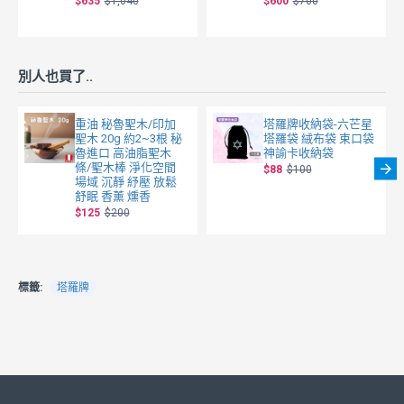
$635
$1,040
$600
$700
別人也買了..
重油 秘魯聖木/印加
塔羅牌收納袋-六芒星
聖木 20g 約2~3根 秘
塔羅袋 絨布袋 束口袋
魯進口 高油脂聖木
神諭卡收納袋
條/聖木棒 淨化空間
$88
$100
場域 沉靜 紓壓 放鬆
舒眠 香薰 燻香
$125
$200
標籤:
塔羅牌