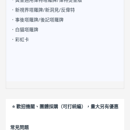
．黃金通用偉特塔羅牌/偉特燙金版
．新視界塔羅牌/新洞見/反偉特
．事後塔羅牌/後記塔羅牌
．白貓塔羅牌
．彩虹卡
⭐ 歡迎機關、團體採購（可打統編），量大另有優惠
常見問題