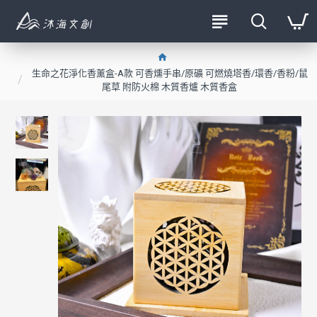
生命之花淨化香薰盒-A款 可香燻手串/原礦 可燃燒塔香/環香/香粉/鼠
尾草 附防火棉 木質香爐 木質香盒