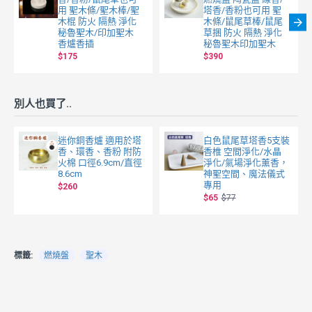
用 聖木條/聖木棒/聖
塔香/香粉也可用 聖
木棍 防火 隔熱 淨化
木條/鼠尾草棒/鼠尾
秘魯聖木/印加聖木
草捆 防火 隔熱 淨化
香爐香插
秘魯聖木印加聖木
$175
$390
別人也買了..
迷你銅香爐 適用於塔
白色鼠尾草塔香5支裝
香、環香、香粉 附防
香椎 空間淨化/水晶
火棉 口徑6.9cm/直徑
淨化/氣場淨化薰香，
8.6cm
神聖空間、魔法儀式
專用
$260
$65
$77
標籤:
燃燒盤
聖木