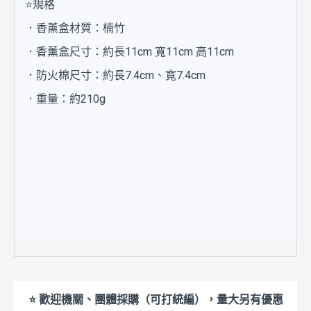
⭐規格
．香薰盒材質：楠竹
．香薰盒尺寸：約長11cm 寬11cm 高11cm
．防火棉尺寸：約長7.4cm、寬7.4cm
．重量：約210g
⭐ 歡迎機關、團體採購（可打統編），量大另有優惠