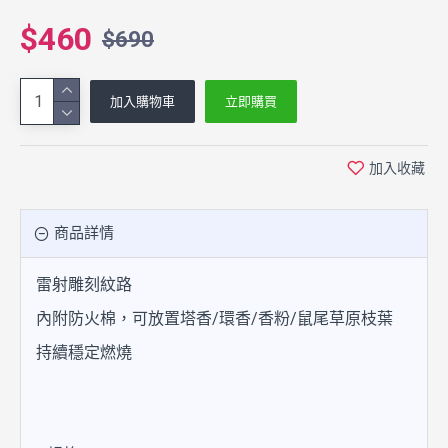
$460
$690
加入購物車
立即購買
加入收藏
商品詳情
雷射雕刻紋路
內附防火棉，可放置塔香/環香/香粉/鼠尾草原枝葉
持續穩定燃燒