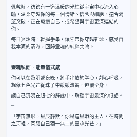
佩戴時，彷彿有一道溫暖的光柱從宇宙中心流入心
輪，溫柔穿越你的每一個情緒、信念與細胞。適合渴
望突破、正在療癒自己，或希望與宇宙更深連結的
你。
每日冥想時，輕握手串，讓它帶你穿越雜念、感受自
我本源的清澈，回歸靈魂的純粹共鳴。
靈魂私語．能量儀式感
你可以在黎明或夜晚，將手串放於掌心，靜心呼吸，
想像七色光芒從珠子中緩緩流轉，包覆全身。
讓自己沉浸在超七的靜謐中，聆聽宇宙最深的低語。
—
「宇宙無垠，星辰靜默。你是這星環的主人，在時間
之河裡，閃耀自己獨一無二的靈魂光芒。」