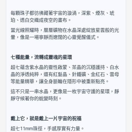
每顆珠子都彷彿藏著宇宙的漩渦，深紫、煙灰、琥
珀、透白交織成夜空的畫布。
當光線照耀時，層層礦物在水晶深處綻放星雲般的光
暈，像是一場寧靜而遼闊的心靈覺醒儀式。
七種能量，流轉成靈魂的星環
超七蘊含紫水晶的靈性啟蒙、茶晶的沉穩護持、白水
晶的淨透純粹，還有紅髮晶、針鐵礦、金紅石、雲母
等能量精華，讓全身脈輪在隱形中被重新點亮。
這不只是一串水晶，更像是一枚宇宙守護的星環，靜
靜守候著你的蛻變時刻。
戴上它，就是戴上一片宇宙的祝福
超七11mm珠徑，手感厚實有力量。