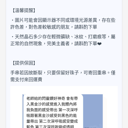
【溫馨提醒】
・圖片可能會因顯示器不同或環境光源差異，存在些
許色差，對色差較敏感的朋友，請斟酌下單
・天然晶石多少存在輕微礦缺、冰紋、打磨痕等，屬
正常的自然現象，完美主義者，請斟酌下單❤️
【提供保固】
手串若因故斷裂，只要保留好珠子，可寄回重串。僅
需支付來回運費