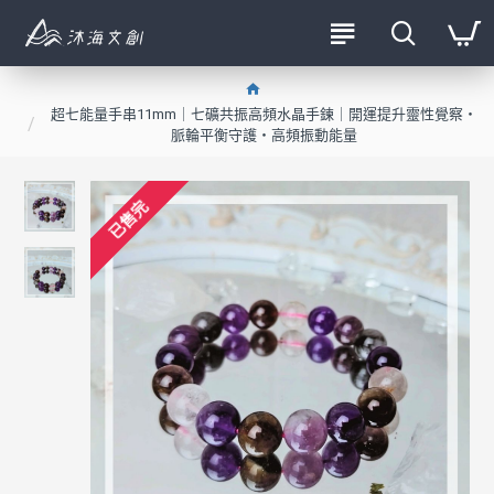
超七能量手串11mm｜七礦共振高頻水晶手鍊｜開運提升靈性覺察・
脈輪平衡守護・高頻振動能量
已售完