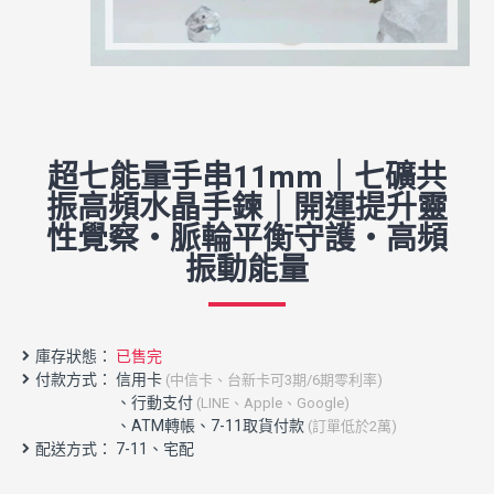
超七能量手串11mm｜七礦共
振高頻水晶手鍊｜開運提升靈
性覺察・脈輪平衡守護・高頻
振動能量
庫存狀態：
已售完
付款方式： 信用卡
(中信卡、台新卡可3期/6期零利率)
配送方式： 7-11、宅配