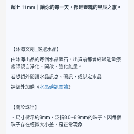
超七 11mm｜讓你的每一天，都是靈魂的星辰之旅。
【沐海文創_嚴選水晶】
由沐海出品的每個水晶礦石，出貨前都會經過能量療
癒師親自淨化、開啟、強化能量。
若想額外閱讀水晶訊息、礦訊，或綁定水晶
請額外加購《
水晶礦訊閱讀
》
【關於珠徑】
・尺寸標示約8mm，泛指8.0~8.9mm的珠子。因每個
珠子存在輕微大小差，是正常現象