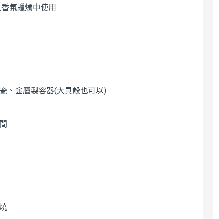
入香氛蠟燭中使用
化/水晶淨化/氣場淨
壓 放鬆 舒眠 香薰 燻
化薰香
香
$55
$55
迷你銅製線香座(小)
瓷、金屬製容器(大貝殼也可以)
適用台灣香/西藏香/
印度香 孔徑
2/3/4/5mm 亞洲線香
皆適用 立香底座 香插
替代香爐
空間
$55
燃燒