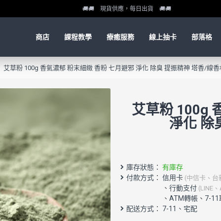
🚚🚚 現貨供應，每日出貨 🚚🚚
商店
課程教學
療癒服務
線上抽卡
部落格
艾草粉 100g 香氣濃郁 粉末細緻 香粉 七月避邪 淨化 除臭 提振精神 塔香/線
艾草粉 100g
淨化 除
庫存狀態：
有庫存
付款方式： 信用卡
(中信卡、台
配送方式： 7-11、宅配