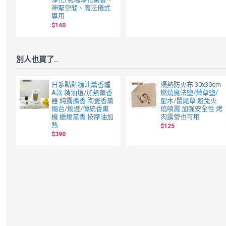
神聖空間、魔法儀式
專用
$140
別人也買了..
日系點點精油薰香爐-
隔熱防火布 30x30cm
A款 精油燈/加熱薰香
燃燒魔法鹽/藥草鹽/
器 純露擴香 陶瓷香薰
聖木/鼠尾草 避免火
燭台/燭燈/傳統香薰
焰噴濺 加強安全性 烤
機 蠟燭薰香 按摩油加
肉露營也可用
熱
$125
$390