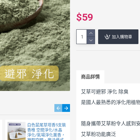
$59
加入購物車
商品詳情
艾草可避邪 淨化 除臭
是國人最熟悉的淨化用植
隨身攜帶艾草粉令人感到
白色鼠尾草塔香5支裝
白色鼠尾草塔香20支
香椎 空間淨化/水晶
裝 香椎 空間淨化/水
艾草粉功能廣泛
淨化/氣場淨化薰香，
晶淨化/氣場淨化薰
神聖空間、魔法儀式
香，神聖空間、魔法