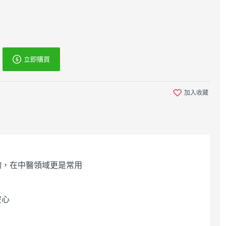
立即購買
加入收藏
物，在中醫領域更是常用
安心
白色鼠尾草迷你線香
秘魯聖木迷你線香
8cm /10支裝 附香插
8cm /10支裝 附香插
火柴盒大小 輕巧好攜
火柴盒大小 輕巧好攜
帶 出差旅行 空間淨
帶 出差旅行 沉靜 紓