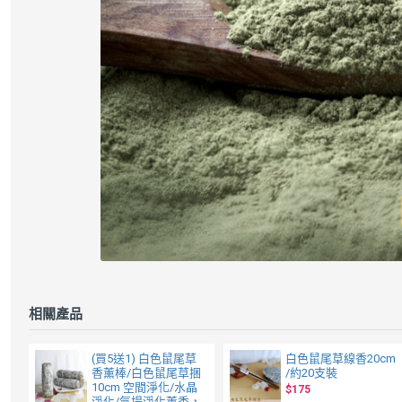
相關產品
(買5送1) 白色鼠尾草
白色鼠尾草線香20cm
香薰棒/白色鼠尾草捆
/約20支裝
10cm 空間淨化/水晶
$175
淨化/氣場淨化薰香，