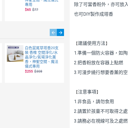
除了可當香粉外，亦可放
專用
儀式專用
$65
$77
$255
$308
也可DIY製作成塔香
【
】
建議使用方法
白色鼠尾草塔香20支
花蓮檜木香包 香氣足
裝 香椎 空間淨化/水
1.準備一個防火容器，如陶
沉靜/紓壓 /放鬆 衣
晶淨化/氣場淨化薰
櫃、鞋櫃除臭 防蟲 天
香，神聖空間、魔法
然無添加 限量販售 台
2.把香粉放在容器上點燃
儀式專用
灣檜木屑
$255
$308
$50
3.可漫步繞行想要香薰的
【
】
注意事項
1.非食品，請勿食用
2.請置於孩童不可取得之處
3.請務必在視線可及之處