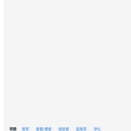
標籤:
香草
香薰/燻香
迷迭香
鼠尾草
淨化