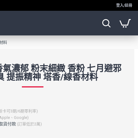
登入/註冊
香材料
 香氣濃郁 粉末細緻 香粉 七月避邪
臭 提振精神 塔香/線香材料
新卡可3期/6期零利率)