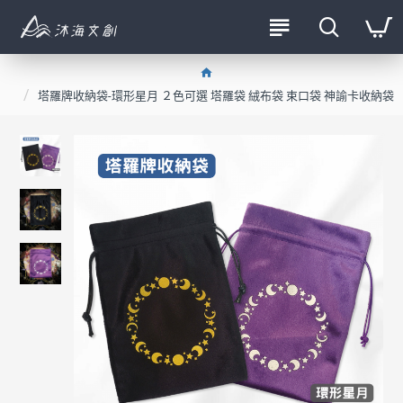
塔羅牌收納袋-環形星月 ２色可選 塔羅袋 絨布袋 束口袋 神諭卡收納袋