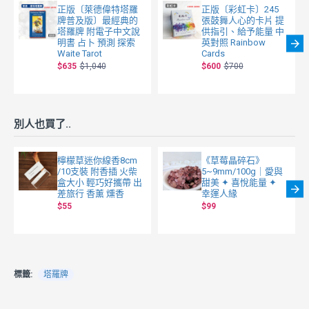
正版〔萊德偉特塔羅
正版〔彩虹卡〕245
牌普及版〕最經典的
張鼓舞人心的卡片 提
塔羅牌 附電子中文說
供指引、給予能量 中
明書 占卜 預測 探索
英對照 Rainbow
Waite Tarot
Cards
$635
$1,040
$600
$700
別人也買了..
檸檬草迷你線香8cm
《草莓晶碎石》
/10支裝 附香插 火柴
5~9mm/100g｜愛與
盒大小 輕巧好攜帶 出
甜美 ✦ 喜悅能量 ✦
差旅行 香薰 燻香
幸運人緣
$55
$99
標籤:
塔羅牌