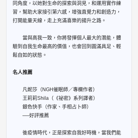
同角度，以她對生命的探索與洞見，和運用實作練
習，幫助大家接引第六感，增強直覺力和創造力，
打開能量天線，走上充滿喜樂的揚升之路。
當與高我一致，你將發揮個人最大的潛能，體
驗到自我生命最高的價值，也會回到圓滿具足、輕
鬆自如的狀態。
名人推薦
凡妮莎（NGH催眠師／專欄作者）
王莉莉Shila（《祕密》系列譯者）
銀色快手（作家、手相占卜師）
──好評推薦
後疫情時代，正是探索自我好時機，當我們能