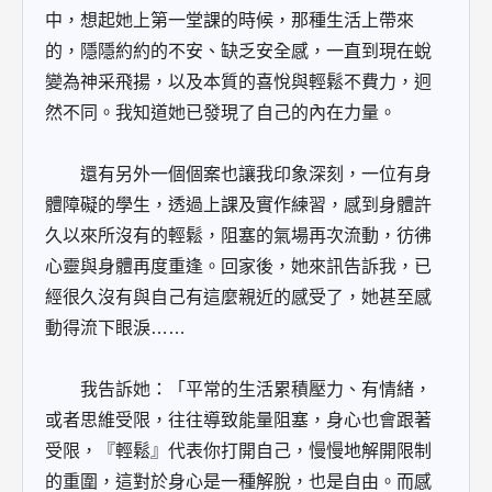
中，想起她上第一堂課的時候，那種生活上帶來
的，隱隱約約的不安、缺乏安全感，一直到現在蛻
變為神采飛揚，以及本質的喜悅與輕鬆不費力，迥
然不同。我知道她已發現了自己的內在力量。
還有另外一個個案也讓我印象深刻，一位有身
體障礙的學生，透過上課及實作練習，感到身體許
久以來所沒有的輕鬆，阻塞的氣場再次流動，彷彿
心靈與身體再度重逢。回家後，她來訊告訴我，已
經很久沒有與自己有這麼親近的感受了，她甚至感
動得流下眼淚……
我告訴她：「平常的生活累積壓力、有情緒，
或者思維受限，往往導致能量阻塞，身心也會跟著
受限，『輕鬆』代表你打開自己，慢慢地解開限制
的重圍，這對於身心是一種解脫，也是自由。而感