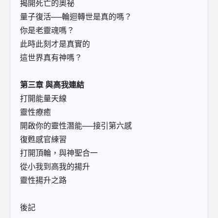
揭開死亡的奧祕
量子復活──輪迴轉世是真的嗎？
你是老靈魂嗎？
此時此刻才是真實的
這世界真有神嗎？
第三章 與高我連結
打開能量天線
靈性療癒
開啟你的靈性潛能──接引第六感
復甦感官練習
打開頂輪，與神聖合一
從小我到高我的揚升
靈性揚升之路
後記