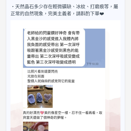
・天然晶石多少存在輕微礦缺、冰紋、打磨痕等，屬
正常的自然現象，完美主義者，請斟酌下單❤️