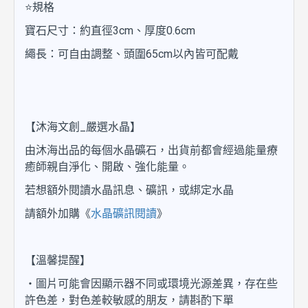
⭐規格
寶石尺寸：約直徑3cm、厚度0.6cm
繩長：可自由調整、頭圍65cm以內皆可配戴
【沐海文創_嚴選水晶】
由沐海出品的每個水晶礦石，出貨前都會經過能量療
癒師親自淨化、開啟、強化能量。
若想額外閱讀水晶訊息、礦訊，或綁定水晶
請額外加購《
水晶礦訊閱讀
》
【溫馨提醒】
・圖片可能會因顯示器不同或環境光源差異，存在些
許色差，對色差較敏感的朋友，請斟酌下單