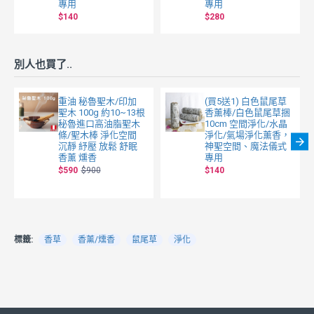
專用
專用
$140
$280
別人也買了..
重油 秘魯聖木/印加
(買5送1) 白色鼠尾草
聖木 100g 約10~13根
香薰棒/白色鼠尾草捆
秘魯進口高油脂聖木
10cm 空間淨化/水晶
條/聖木棒 淨化空間
淨化/氣場淨化薰香，
沉靜 紓壓 放鬆 舒眠
神聖空間、魔法儀式
香薰 燻香
專用
$590
$900
$140
標籤:
香草
香薰/燻香
鼠尾草
淨化