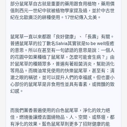
部分鼠尾草自古就是重要的藥用跟食用植物，藥用價
值則西元一世紀中就被植物學家提及過，並於中古世
紀在北歐廣泛的耕種使用。17世紀傳入北美。
鼠尾草一直以來都跟「良好健康」、「長壽」有關。
普通鼠尾草的拉丁數名Salvia其實就是to be well痊癒
的意思。所以在甚至有一句諺語的意思是說：一個人
的花園中如果種植了鼠尾草，怎麼可能會生病？」由
於鼠尾草的種類眾多，普遍有著殺菌消炎，幫助消化
等用品。而精油常見使用的快樂鼠尾草，甚至有：清
澈之眼的稱號，並可以提升人們的幸福感。但也要小
心部份的鼠尾草是非食用性並具有毒素，或微醺的致
幻感。
而我們薰香普遍使用的白色鼠尾草，淨化的效力絕
佳，燃燒後讓煙去圍繞物品、人、空間、或祭壇，都
有淨化的效果。藍色鼠尾草則更多了招財健康的能