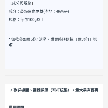
【
】
成分與規格
成分：乾燥白鼠尾草(產地：墨西哥)
規格：每包100g以上
* 如欲參加買5送1活動，購買時限選擇〔買5送1〕選
項
⭐ 歡迎機關、團體採購（可打統編），量大另有優惠
常見問題