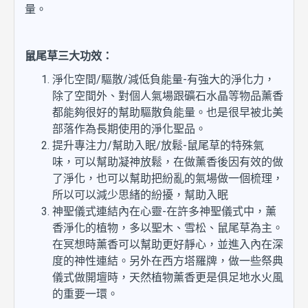
量。
鼠尾草三大功效：
淨化空間/驅散/減低負能量-有強大的淨化力，
除了空間外、對個人氣場跟礦石水晶等物品薰香
都能夠很好的幫助驅散負能量。也是很早被北美
部落作為長期使用的淨化聖品。
提升專注力/幫助入眠/放鬆-鼠尾草的特殊氣
味，可以幫助凝神放鬆，在做薰香後因有效的做
了淨化，也可以幫助把紛亂的氣場做一個梳理，
所以可以減少思緒的紛擾，幫助入眠
神聖儀式連結內在心靈-在許多神聖儀式中，薰
香淨化的植物，多以聖木、雪松、鼠尾草為主。
在冥想時薰香可以幫助更好靜心，並進入內在深
度的神性連結。另外在西方塔羅牌，做一些祭典
儀式做開壇時，天然植物薰香更是俱足地水火風
的重要一環。