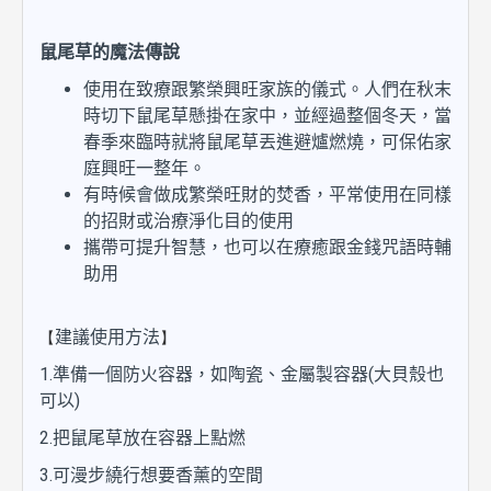
鼠尾草的魔法傳說
使用在致療跟繁榮興旺家族的儀式。人們在秋末
時切下鼠尾草懸掛在家中，並經過整個冬天，當
春季來臨時就將鼠尾草丟進避爐燃燒，可保佑家
庭興旺一整年。
有時候會做成繁榮旺財的焚香，平常使用在同樣
的招財或治療淨化目的使用
攜帶可提升智慧，也可以在療癒跟金錢咒語時輔
助用
【
】
建議使用方法
1.準備一個防火容器，如陶瓷、金屬製容器(大貝殼也
可以)
2.把鼠尾草放在容器上點燃
3.可漫步繞行想要香薰的空間