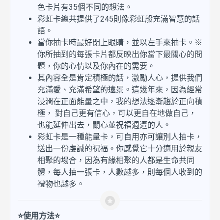
色卡片有35個不同的想法。
彩虹卡總共提供了245則像彩虹般充滿智慧的話
語。
當你抽卡時最好閉上眼睛，並以左手來抽卡。※
你所抽到的每張卡片都反映出你當下最關心的問
題，你的心情以及你內在的需要。
其內容全是肯定積極的話，激勵人心，提供我們
充滿愛、充滿希望的遠景。這幾年來，因為經常
浸潤在正面能量之中，我的想法逐漸趨於正向積
極， 對自己更有信心，可以更自在地做自己，
也能延伸出去，關心並祝福週遭的人。
彩虹卡是一種能量卡，可自用亦可讓別人抽卡，
送出一份虔誠的祝福。你感覺它十分適用於親友
相聚的場合，因為有緣相聚的人都是生命共同
體，每人抽一張卡，人數越多，則每個人收到的
禮物也越多。
⭐
使用方法
⭐