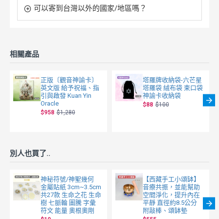
可以寄到台灣以外的國家/地區嗎？
相關產品
正版〔觀音神諭卡〕
塔羅牌收納袋-六芒星
英文版 給予祝福、指
塔羅袋 絨布袋 束口袋
引與啟發 Kuan Yin
神諭卡收納袋
Oracle
$88
$100
$958
$1,280
別人也買了..
神秘符號/神聖幾何
【西藏手工小頌缽】
金屬貼紙 3cm~3.5cm
音療共振，並能幫助
共27款 生命之花 生命
空間淨化，提升內在
樹 七脈輪 圖騰 字彙
平靜 直徑約8.5公分
符文 能量 奧根奧剛
附敲棒、頌缽墊