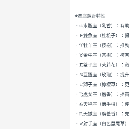
⭐
星座線香特性
．♒水瓶座（乳香）：有
．♓雙魚座（杜松子）：
．♈牡羊座（桉樹）：推
．♉金牛座（茶樹）：擁
．♊雙子座（茉莉花）：
．♋巨蟹座（玫瑰）：提
．♌獅子座（檸檬草）：
．♍處女座（檀香）：提
．♎天秤座（佛手柑）：
．♏天蠍座（廣藿香）：
．♐射手座（白色鼠尾草