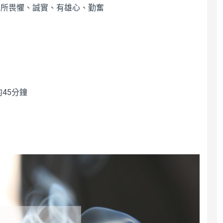
無所畏懼、誠實、有雄心、勤奮
45分鐘