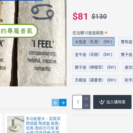
$81
$130
尼泊爾12星座線香
水瓶座（乳香）
($81)
雙魚座
金牛座（茶樹）
($81)
雙子座
獅子座（檸檬草）
($81)
處女
天蠍座（廣藿香）
($81)
射手
加入購物車
多功能聖木、鼠尾草
曼陀羅線香座 二色可
燃燒盤 陶瓷盤 線香/
選 適用台灣香/印度
塔香/香粉也可用 聖
香 直徑10cm 孔徑
木條/鼠尾草棒/鼠尾
1.5/2/3mm 立香底座