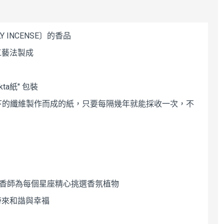
香燻香
代香爐
$170
$110
 INCENSE〕的香品
工藝法製成
秘魯聖木迷你線香
ta紙" 包裝
8cm /10支裝 附香插
火柴盒大小 輕巧好攜
e植物取下的纖維製作而成的紙，只要每隔幾年就能採收一次，不
帶 出差旅行 沉靜 紓
壓 放鬆 舒眠 香薰 燻
香
$55
E〕的調香師為每個星座精心挑選香氛植物
帶來和諧與幸福