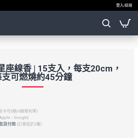
登入/註冊
座線香 | 15支入，每支20cm，
每支可燃燒約45分鐘
新卡可3期/6期零利率)