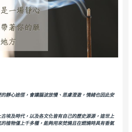
便的靜心途徑，會讓腦波放慢、思慮澄澈，情緒也因此安
上古埃及時代，以及各文化皆有自己的歷史源源，這世上
氣的植物僅上千多種，能夠用來焚燒且在燃燒時具有香氣