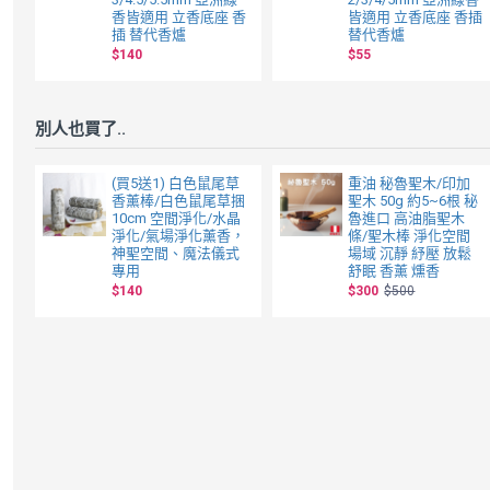
香皆適用 立香底座 香
皆適用 立香底座 香插
插 替代香爐
替代香爐
$140
$55
別人也買了..
(買5送1) 白色鼠尾草
重油 秘魯聖木/印加
香薰棒/白色鼠尾草捆
聖木 50g 約5~6根 秘
10cm 空間淨化/水晶
魯進口 高油脂聖木
淨化/氣場淨化薰香，
條/聖木棒 淨化空間
神聖空間、魔法儀式
場域 沉靜 紓壓 放鬆
專用
舒眠 香薰 燻香
$140
$300
$500