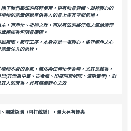
，除了我們熟知的祭拜使用，更有強身健體、凝神靜心的
將植物的能量傳遞至供香人的身上與其空間氣場。
為主，有淨化、祈福之效，可以有效的將汙濁之氣給清理
浴或製成香包隨身攜帶。
虔誠禮敬，嚴守工序，本身亦是一場靜心，恪守純淨之心
身能量注入的過程。
於植物本身的香氣，無沾染任何化學香精，尤其是藏香，
巴(其他為中醫、古希臘、印度阿育吠陀、波斯醫學)、對
且宜人的芳香，具有療癒靜心之效
關、團體採購（可打統編），量大另有優惠