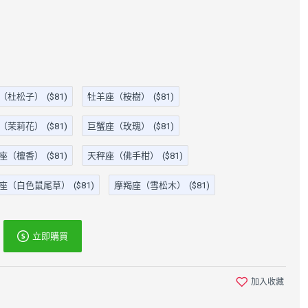
（杜松子）
($81)
牡羊座（桉樹）
($81)
（茉莉花）
($81)
巨蟹座（玫瑰）
($81)
座（檀香）
($81)
天秤座（佛手柑）
($81)
座（白色鼠尾草）
($81)
摩羯座（雪松木）
($81)
立即購買
桉樹葉/尤加利樹葉香
多功能香夾 適用環
加入收藏
薰棒10cm 尤佳利樹
香/盤香/線香 底部防
葉 Eucalyptus 順暢呼
滑設計 輕巧可攜 適合
吸/舒緩不適/抗菌 薰
4小時內環香 香插 替