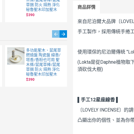
草捆 防火 隔熱 淨化
蓮花香插 替代香爐
商品詳情
秘魯聖木印加聖木
$130
$390
來自尼泊爾大品牌〔LOVELY
手工製作，採用傳統手捲
多功能聖木、鼠尾草
白色鼠尾草迷你線香
使用環保的尼泊爾傳統 "Lok
燃燒盤 陶瓷盤 線香/
8cm /10支裝 附香插
塔香/香粉也可用 聖
火柴盒大小 輕巧好攜
(Lokta是從Daphn
木條/鼠尾草棒/鼠尾
帶 出差旅行 空間淨
須砍伐大樹)
草捆 防火 隔熱 淨化
化/水晶淨化/氣場淨
秘魯聖木印加聖木
化薰香
$390
$55
▌手工12星座線香 ▌
〔LOVELY INCENS
凸顯出你的個性、並為你