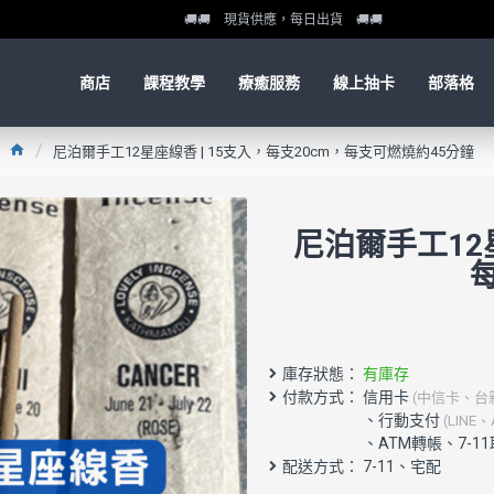
🚚🚚 現貨供應，每日出貨 🚚🚚
商店
課程教學
療癒服務
線上抽卡
部落格
尼泊爾手工12星座線香 | 15支入，每支20cm，每支可燃燒約45分鐘
尼泊爾手工12星
庫存狀態：
有庫存
付款方式： 信用卡
(中信卡、台
配送方式： 7-11、宅配