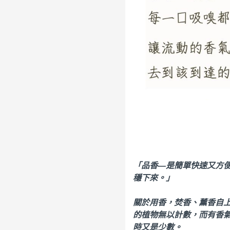
「品香—是簡單快速又方
穩下來。」
關於用香，焚香、薰香自
的植物無以計數，而有香
時又是少數。