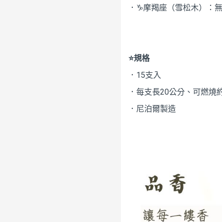
．♑摩羯座（雪松木）：
⭐規格
．15支入
．每支長20公分、可燃燒約
．尼泊爾製造