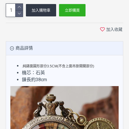
加入購物車
立即購買
加入收藏
商品詳情
.
純錶面圓形部分3.5CM(不含上面吊掛開關部分)
機芯：石英
鍊長約38cm