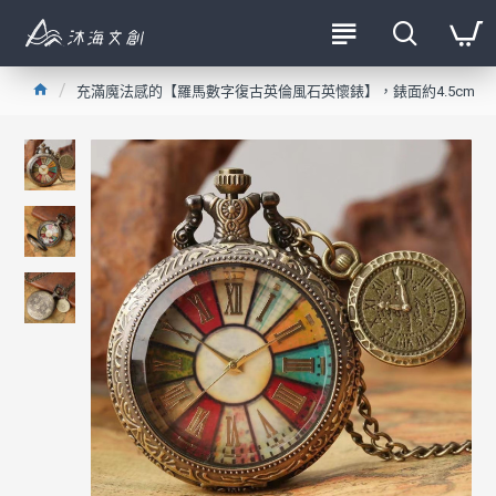
充滿魔法感的【羅馬數字復古英倫風石英懷錶】，錶面約4.5cm