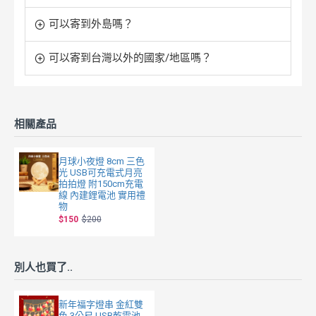
可以寄到外島嗎？
可以寄到台灣以外的國家/地區嗎？
相關產品
月球小夜燈 8cm 三色
光 USB可充電式月亮
拍拍燈 附150cm充電
線 內建鋰電池 實用禮
物
$150
$200
別人也買了..
新年福字燈串 金紅雙
色 3公尺 USB乾電池