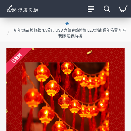
新年燈串 燈籠款 1.5公尺 USB 喜氣春節燈飾 LED燈籠 過年佈置 年味
裝飾 迎春納福
已售完