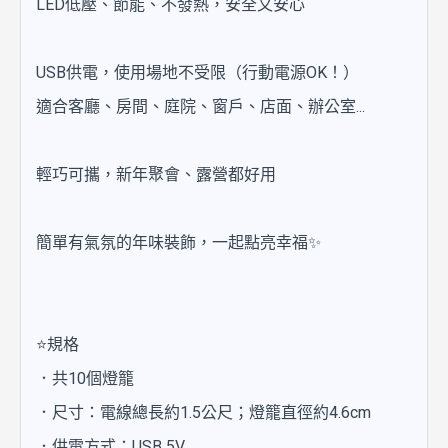
LED低壓、節能、不發熱，安全又安心
USB供電，使用場地不受限（行動電源OK！）
適合客廳、房間、庭院、窗戶、店面、辦公室...
輕巧可攜，新年聚會、露營都好用
簡單有氣氛的年味裝飾，一起點亮幸福✨
⭐規格
．共10個燈籠
．尺寸：電線總長約1.5公尺；燈籠直徑約4.6cm
．供電方式：USB 5V