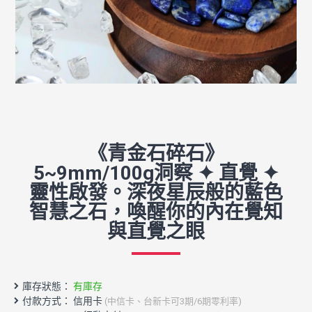
《青金石碎石》
5~9mm/100g洞察 ✦ 直覺 ✦
靈性啟發。深夜星辰般的藍色
智慧之石，喚醒你的內在覺知
與直覺之眼
庫存狀態：
有庫存
付款方式： 信用卡
(中信卡、台新卡可3期/6期零利率)