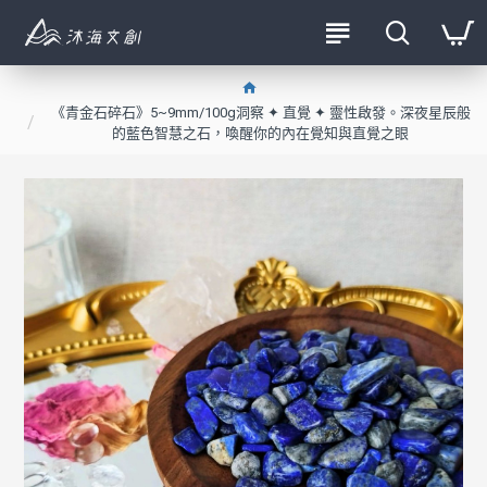
《青金石碎石》5~9mm/100g洞察 ✦ 直覺 ✦ 靈性啟發。深夜星辰般
的藍色智慧之石，喚醒你的內在覺知與直覺之眼