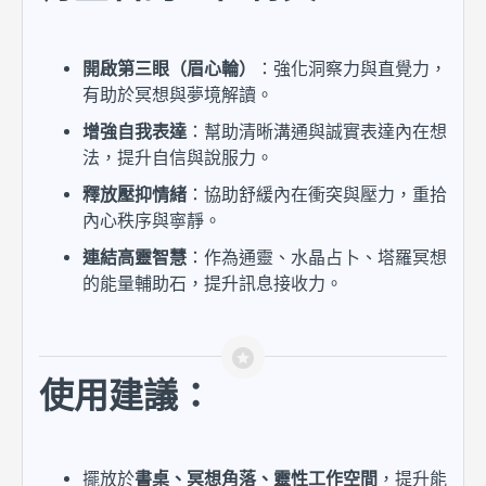
開啟第三眼（眉心輪）
：強化洞察力與直覺力，
有助於冥想與夢境解讀。
增強自我表達
：幫助清晰溝通與誠實表達內在想
法，提升自信與說服力。
釋放壓抑情緒
：協助舒緩內在衝突與壓力，重拾
內心秩序與寧靜。
連結高靈智慧
：作為通靈、水晶占卜、塔羅冥想
的能量輔助石，提升訊息接收力。
使用建議：
擺放於
書桌、冥想角落、靈性工作空間
，提升能