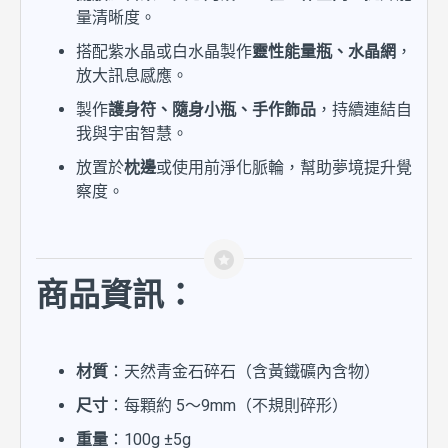
量清晰度。
搭配紫水晶或白水晶製作
靈性能量瓶、水晶網
，
放大訊息感應。
製作
護身符、隨身小瓶、手作飾品
，持續連結自
我與宇宙智慧。
放置於
枕邊
或使用前淨化脈輪，幫助夢境提升覺
察度。
商品資訊：
材質
：天然青金石碎石（含黃鐵礦內含物）
尺寸
：每顆約 5～9mm（不規則碎形）
重量
：100g ±5g