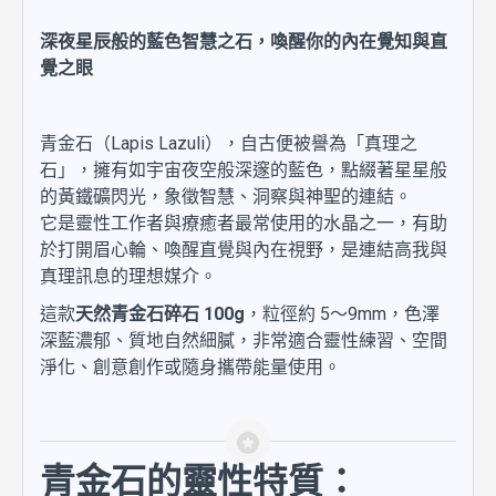
深夜星辰般的藍色智慧之石，喚醒你的內在覺知與直
覺之眼
青金石（Lapis Lazuli），自古便被譽為「真理之
石」，擁有如宇宙夜空般深邃的藍色，點綴著星星般
的黃鐵礦閃光，象徵智慧、洞察與神聖的連結。
它是靈性工作者與療癒者最常使用的水晶之一，有助
於打開眉心輪、喚醒直覺與內在視野，是連結高我與
真理訊息的理想媒介。
這款
天然青金石碎石 100g
，粒徑約 5～9mm，色澤
深藍濃郁、質地自然細膩，非常適合靈性練習、空間
淨化、創意創作或隨身攜帶能量使用。
青金石的靈性特質：