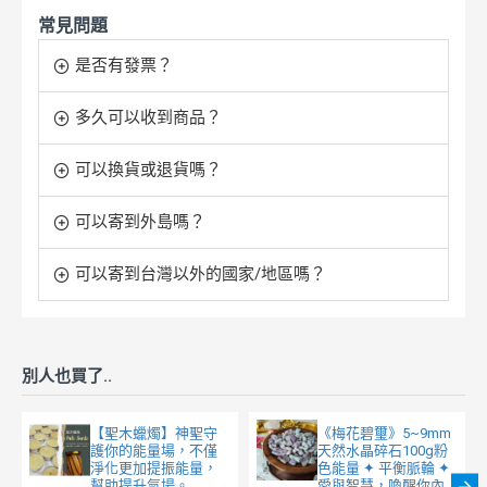
常見問題
是否有發票？
多久可以收到商品？
可以換貨或退貨嗎？
可以寄到外島嗎？
可以寄到台灣以外的國家/地區嗎？
別人也買了..
【聖木蠟燭】神聖守
《梅花碧璽》5~9mm
護你的能量場，不僅
天然水晶碎石100g粉
淨化更加提振能量，
色能量 ✦ 平衡脈輪 ✦
幫助提升氣場。
愛與智慧，喚醒你內