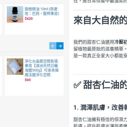
性，是日常保養中最溫柔
甜橙精油 10ml (原產
安息香精油 10ml (原
地：巴西，壓榨果皮)
產地：蘇門答臘，溶
來自大自然
劑萃取樹脂)
$420
$480
我們的甜杏仁油選用
冷壓初
留植物最原始的滋養精華
是一款真正全家大小都能
淨化水晶跟空間氣場
最清爽的植物油《冷
專用【澳洲天然日曬
壓葡萄籽油》118ml -
海鹽500g】可拿來做
輕盈不黏膩，自然緊
魔法鹽淨化空間
緻有光澤、潤膚保
濕、按摩油、肌膚保
$60
✅ 甜杏仁油
養油、基底油
$159
$210
1.
潤澤肌膚，改善
甜杏仁油擁有極佳的保濕
肌膚，提升肌膚光澤與柔