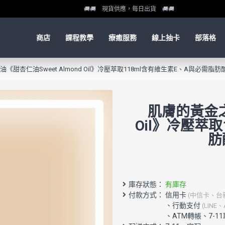
🚚🚚 現貨供應，每日出貨 🚚🚚
商店
課程教學
療癒服務
線上抽卡
部落格
《甜杏仁油Sweet Almond Oil》冷壓萃取118ml含有維生素E、A與必需
肌膚的黃金之油
Oil》冷壓萃
肪
庫存狀態：
有庫存
付款方式： 信用卡
(中信卡、台