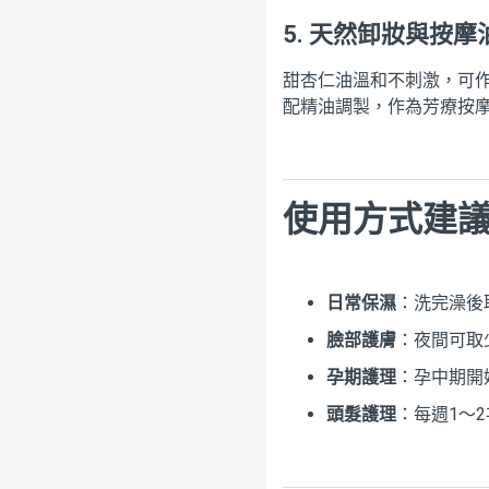
5.
天然卸妝與按摩
甜杏仁油溫和不刺激，可
配精油調製，作為芳療按
使用方式建
日常保濕
：洗完澡後
臉部護膚
：夜間可取
孕期護理
：孕中期開
頭髮護理
：每週1～