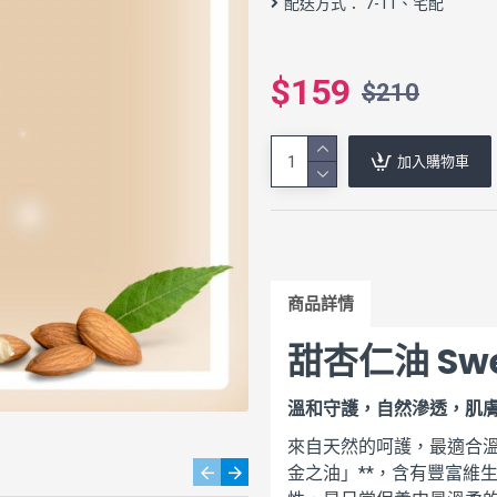
配送方式： 7-11、宅配
$159
$210
加入購物車
商品詳情
甜杏仁油 Swee
溫和守護，自然滲透，肌
來自天然的呵護，最適合
金之油」**，含有豐富維