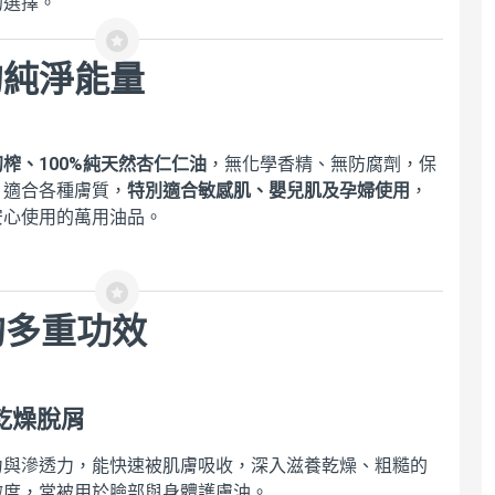
的選擇。
最新植物油效用指
南：芳療複方、手工
的純淨能量
皂、補充營養必備的
99種天然油脂！
$558
$620
榨、100%純天然杏仁仁油
，無化學香精、無防腐劑，保
。適合各種膚質，
特別適合敏感肌、嬰兒肌及孕婦使用
，
安心使用的萬用油品。
親膚性高《荷荷巴
油》118ml -親膚柔
潤・溫和穩定・全膚
質適用！潤膚保濕、
按摩油、肌膚保養
的多重功效
油、基底油
$280
$350
乾燥脫屑
力與滲透力，能快速被肌膚吸收，深入滋養乾燥、粗糙的
嫩度，常被用於臉部與身體護膚油。