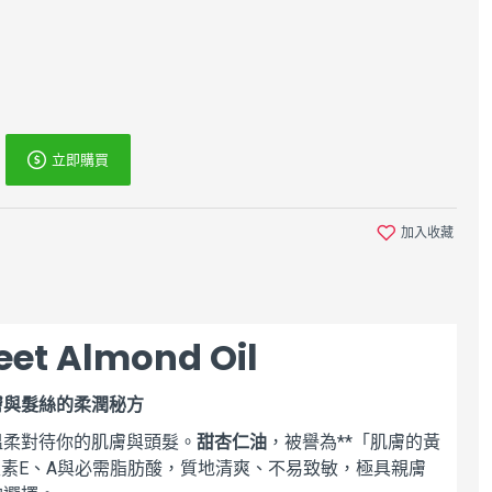
立即購買
加入收藏
t Almond Oil
膚與髮絲的柔潤秘方
溫柔對待你的肌膚與頭髮。
甜杏仁油
，被譽為**「肌膚的黃
生素E、A與必需脂肪酸，質地清爽、不易致敏，極具親膚