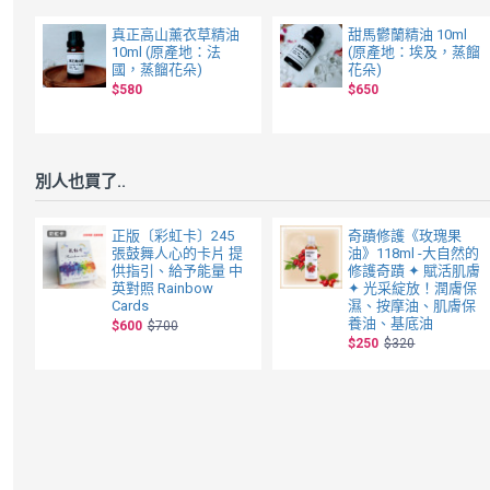
真正高山薰衣草精油
甜馬鬱蘭精油 10ml
10ml (原產地：法
(原產地：埃及，蒸餾
國，蒸餾花朵)
花朵)
$580
$650
別人也買了..
正版〔彩虹卡〕245
奇蹟修護《玫瑰果
張鼓舞人心的卡片 提
油》118ml -大自然的
供指引、給予能量 中
修護奇蹟 ✦ 賦活肌膚
英對照 Rainbow
✦ 光采綻放！潤膚保
Cards
濕、按摩油、肌膚保
養油、基底油
$600
$700
$250
$320