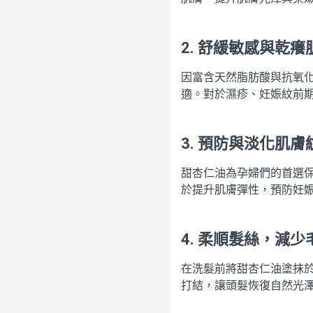
2.
舒緩敏感與乾癢
因富含天然脂肪酸與抗氧
適。對於濕疹、妊娠紋前
3.
預防與淡化肌膚
甜杏仁油為孕婦們的首選
於提升肌膚彈性，預防妊
4.
柔順髮絲，減少
在洗髮前將甜杏仁油塗抹
打結，讓頭髮恢復自然光