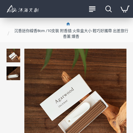
沉香迷你線香8cm /10支裝 附香插 火柴盒大小 輕巧好攜帶 出差旅行
香薰 燻香