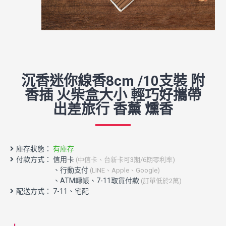
沉香迷你線香8cm /10支裝 附
香插 火柴盒大小 輕巧好攜帶
出差旅行 香薰 燻香
庫存狀態：
有庫存
付款方式： 信用卡
(中信卡、台新卡可3期/6期零利率)
配送方式： 7-11、宅配