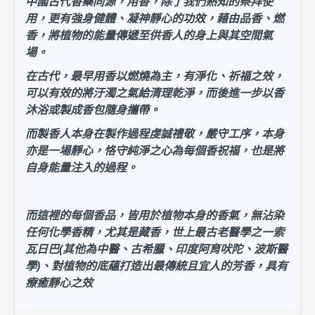
中國古代香藥同源，用香，除了我們熟知的祭拜使
用，更有強身健體、凝神靜心的功效，藉由品香、燃
香，將植物的能量傳遞至供香人的身上與其空間氣
場。
在古代，最早用香以燃燒為主，有淨化、祈福之效，
可以有效的將汙濁之氣給清理乾淨，而後進一步以香
沐浴或製成香包隨身攜帶。
而製香人本身在製作過程虔誠禮敬，嚴守工序，本身
亦是一場靜心，恪守純淨之心為每個香祝福，也是將
自身能量注入的過程。
而這裡的每個香品，皆用於植物本身的香氣，無沾染
任何化學香精，尤其是藏香，世上最古老醫學之一索
瓦日巴(其他為中醫、古希臘、印度阿育吠陀、波斯醫
學)、對植物的底蘊打造出最傳統且宜人的芳香，具有
療癒靜心之效