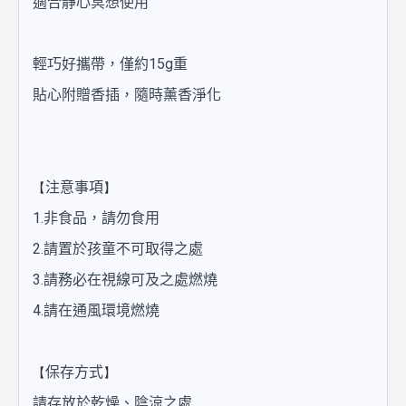
適合靜心冥想使用
輕巧好攜帶，僅約15g重
貼心附贈香插，隨時薰香淨化
【
】
注意事項
1.非食品，請勿食用
2.請置於孩童不可取得之處
3.請務必在視線可及之處燃燒
4.請在通風環境燃燒
【
】
保存方式
請存放於乾燥、陰涼之處