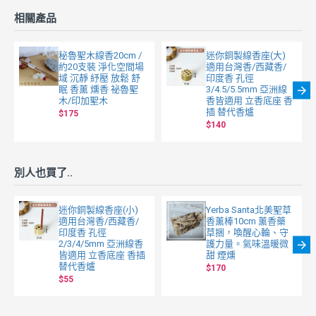
相關產品
秘魯聖木線香20cm /
迷你銅製線香座(大)
約20支裝 淨化空間場
適用台灣香/西藏香/
域 沉靜 紓壓 放鬆 舒
印度香 孔徑
眠 香薰 燻香 祕魯聖
3/4.5/5.5mm 亞洲線
木/印加聖木
香皆適用 立香底座 香
插 替代香爐
$175
$140
別人也買了..
迷你銅製線香座(小)
Yerba Santa北美聖草
適用台灣香/西藏香/
香薰棒10cm 薰香藥
印度香 孔徑
草捆，喚醒心輪、守
2/3/4/5mm 亞洲線香
護力量。氣味溫暖微
皆適用 立香底座 香插
甜 煙燻
替代香爐
$170
$55