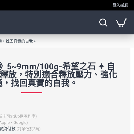
登入/註冊
溝通，找回真實的自我。
~9mm/100g-希望之石 ✦ 自
心靈釋放，特別適合釋放壓力、強化
通，找回真實的自我。
新卡可3期/6期零利率)