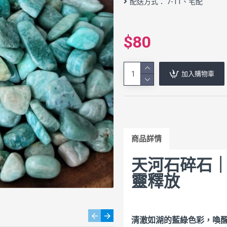
配送方式： 7-11、宅配
$80
加入購物車
商品詳情
天河石碎石｜希
靈釋放
清澈如湖的藍綠色彩，喚