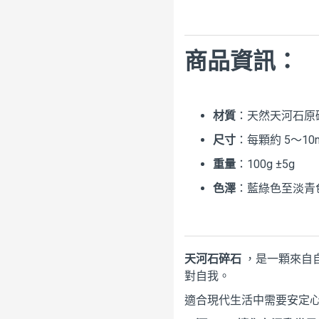
商品資訊：
材質
：天然天河石原
尺寸
：每顆約 5～1
重量
：100g ±5g
色澤
：藍綠色至淡青
天河石碎石
，是一顆來自
對自我。
適合現代生活中需要安定