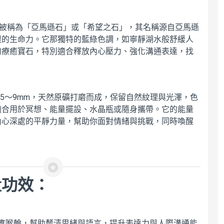
《銀月光水晶碎石》
5~9mm/100g-靈性平
），又被稱為「亞馬遜石」或「希望之石」，其名稱源自亞馬遜
衡 ✦ 情緒療癒 ✦ 靈
限的生命力。它那獨特的藍綠色調，如寧靜湖水般舒緩人
魂覺醒，能量溫和而
強大，象徵著月光與
的療癒寶石，特別適合釋放內心壓力、強化溝通表達，找
女性的能量
$90
 5～9mm，天然原礦打磨而成，保留自然紋理與光澤，色
適合用於冥想、能量擺設、水晶瓶或隨身攜帶。它的能量
內心深處的平靜力量，幫助你面對情緒與挑戰，同時喚醒
量功效：
應喉輪，幫助釐清思緒與語言，提升表達力與人際溝通能