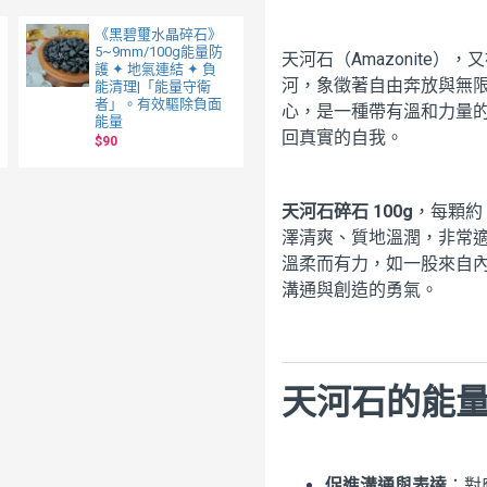
《黑碧璽水晶碎石》
檀香迷你線香8cm
5~9mm/100g能量防
/10支裝 附香插 火柴
天河石（Amazonite
護 ✦ 地氣連結 ✦ 負
盒大小 輕巧好攜帶 出
河，象徵著自由奔放與無
能清理|「能量守衛
差旅行 香薰 燻香
者」。有效驅除負面
$55
心，是一種帶有溫和力量
能量
回真實的自我。
$90
天河石碎石 100g
，每顆約
澤清爽、質地溫潤，非常
溫柔而有力，如一股來自
溝通與創造的勇氣。
天河石的能
促進溝通與表達
：對