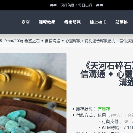
🚚🚚 現貨供應，每日出貨 🚚🚚
商店
課程教學
療癒服務
線上抽卡
部落格
~9mm/100g-希望之石 ✦ 自信溝通 ✦ 心靈釋放，特別適合釋放壓力、強化
《天河石碎石》5
信溝通 ✦ 
溝
庫存狀態：
有庫存
付款方式： 信用卡
(中信卡、台