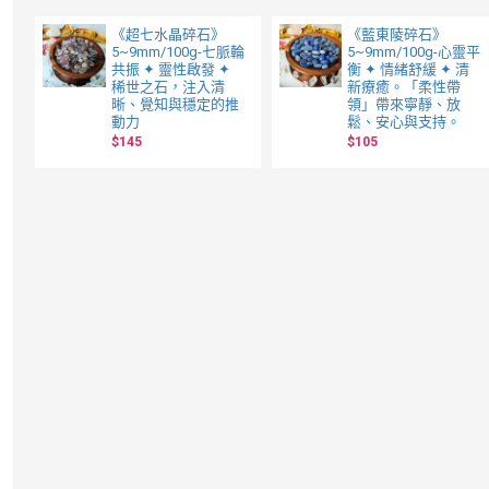
《超七水晶碎石》
《藍東陵碎石》
5~9mm/100g-七脈輪
5~9mm/100g-心靈平
共振 ✦ 靈性啟發 ✦
衡 ✦ 情緒舒緩 ✦ 清
稀世之石，注入清
新療癒。「柔性帶
晰、覺知與穩定的推
領」帶來寧靜、放
動力
鬆、安心與支持。
$145
$105