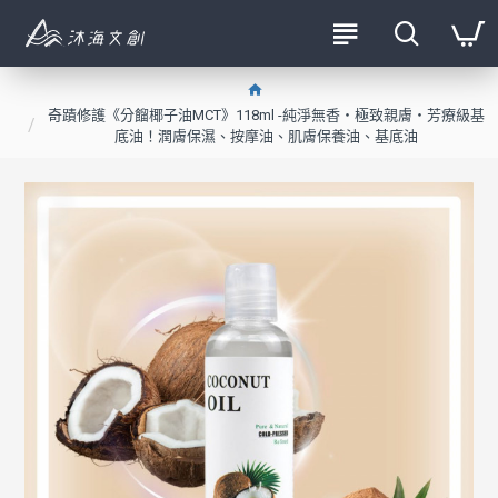
奇蹟修護《分餾椰子油MCT》118ml -純淨無香・極致親膚・芳療級基
底油！潤膚保濕、按摩油、肌膚保養油、基底油