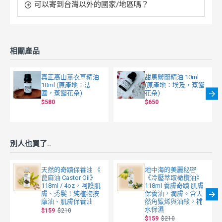
可以寄到台灣以外的國家/地區嗎？
相關產品
真正高山薰衣草精油
甜馬鬱蘭精油 10ml
10ml (原產地：法
(原產地：埃及，蒸餾
國，蒸餾花朵)
花朵)
$580
$650
別人也買了..
天然的奇蹟保養油 《
地中海的美麗秘密
蓖麻油 Castor Oil》
《冷壓萃取橄欖油》
118ml / 4oz，呵護肌
118ml 養膚奇蹟 肌膚
膚、秀髮！純植物按
保養油，潤膚。含天
摩油、肌膚保養油
然角鯊烯與油酸，補
水保濕
$159
$210
$159
$210