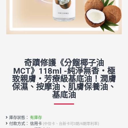
奇蹟修護《分餾椰子油
MCT》118ml -純淨無香・極
致親膚・芳療級基底油！潤膚
保濕、按摩油、肌膚保養油、
基底油
庫存狀態：
有庫存
付款方式： 信用卡
(中信卡、台新卡可3期/6期零利率)