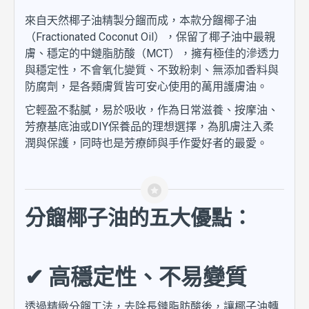
來自天然椰子油精製分餾而成，本款分餾椰子油
（Fractionated Coconut Oil），保留了椰子油中最親
膚、穩定的中鏈脂肪酸（MCT），擁有極佳的滲透力
與穩定性，不會氧化變質、不致粉刺、無添加香料與
防腐劑，是各類膚質皆可安心使用的萬用護膚油。
它輕盈不黏膩，易於吸收，作為日常滋養、按摩油、
芳療基底油或DIY保養品的理想選擇，為肌膚注入柔
潤與保護，同時也是芳療師與手作愛好者的最愛。
分餾椰子油的五大優點：
✔ 高穩定性、不易變質
透過精緻分餾工法，去除長鏈脂肪酸後，讓椰子油轉