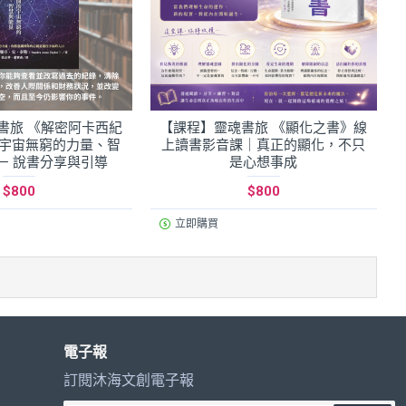
書旅 《解密阿卡西紀
【課程】靈魂書旅 《顯化之書》線
宇宙無窮的力量、智
上讀書影音課｜真正的顯化，不只
— 說書分享與引導
是心想事成
$800
$800
立即購買
電子報
訂閱沐海文創電子報