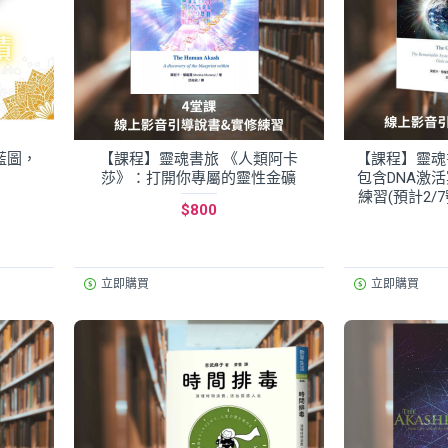
藍圖，
【課程】靈魂書旅 《人類阿卡
【課程】靈魂
莎》：打開你專屬的靈性金礦
包含DNA激
練習(預計2
$800
立即購買
立即購買