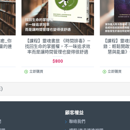
癒_你
【課程】靈魂書旅 《時間排毒》—
【課程】靈魂
量的連
找回生命的掌握權，不一昧追求效
錄：輕鬆開啟
率而是讓時間管理也變得很舒適
慧與能量》
$800
立即購買
立即購買
頁)
顧客權益
們
聯絡我們