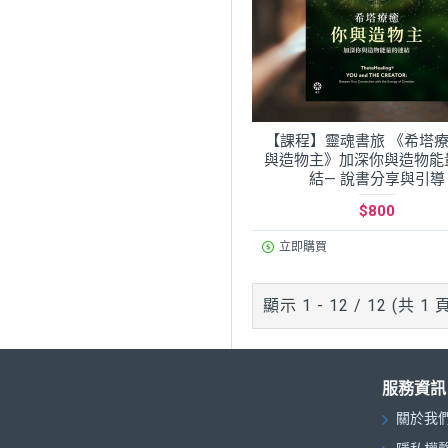
【課程】靈魂書旅 《希塔療
與造物主》加深你與造物能
結— 說書分享與引導
$800
立即購買
顯示 1 - 12 / 12 (共 1 
服務資訊
關於我