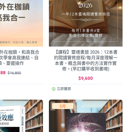
外在枷鎖，和高我合
【課程】靈魂書旅 2026：12本書
一次學會高我連結、自
的閱讀實修旅程/每月深度理解一
頻、靈擺操作
本書，概念與書中的方法實作實
修。(早訂購早收到書唷)
888
$16,800
$9,600
立即購買