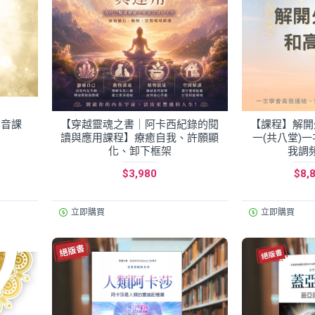
影音課
【穿越靈魂之書｜阿卡西紀錄的閱
【課程】解開
讀與應用課程】療癒自我、許願顯
一(共八堂)
化、卸下框架
我調
$3,980
$8,
立即購買
立即購買