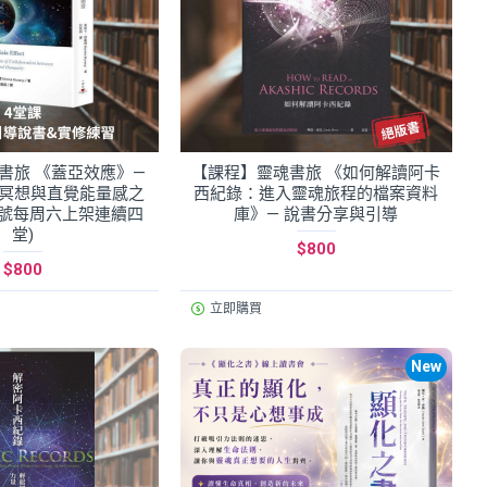
書旅 《蓋亞效應》—
【課程】靈魂書旅 《如何解讀阿卡
活冥想與直覺能量感之
西紀錄：進入靈魂旅程的檔案資料
/7號每周六上架連續四
庫》— 說書分享與引導
堂)
$800
$800
立即購買
New