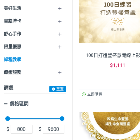
美好生活
書籍牌卡
舒心手作
限量優惠
100日打造豐盛意識線上
課程教學
$1,111
療癒服務
篩選
重置
立即購買
價格區間
$
$