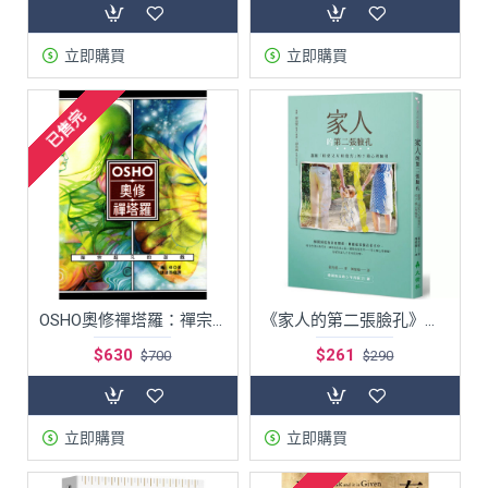
立即購買
立即購買
已售完
OSHO奧修禪塔羅：禪宗超凡的遊戲 繁體中文版64開本 口袋版 奧修著
《家人的第二張臉孔》擺脫「相愛又互相傷害」的7種心理練習
$630
$261
$700
$290
立即購買
立即購買