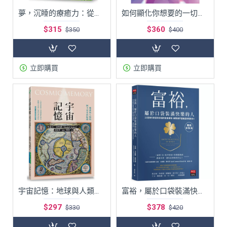
夢，沉睡的療癒力：從解夢到自我追尋
如何顯化你想要的一切：愛情、財富、事業與一切願望的終極解答
$315
$360
$350
$400
立即購買
立即購買
宇宙記憶：地球與人類的阿卡夏史前紀錄 |
富裕，屬於口袋裝滿快樂的人【暢銷新裝版】
$297
$378
$330
$420