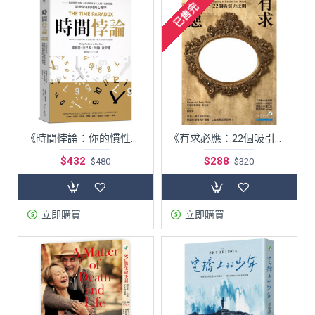
已售完
《時間悖論：你的慣性盲點，也是能改寫人生劇本的轉捩點──影響命運的時間心理學》（原書名：《你何時要吃棉花糖？》）
《有求必應：22個吸引力法則》
$432
$288
$480
$320
立即購買
立即購買