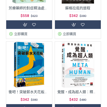
芳療藥師的對症精油處方：125種常備精油與100種天然精油處方，照護你和孩子的健康
蘇格拉底的旅程
$558
$342
$620
$380
立即購買
立即購買
衝吧！突破薪水天花板：熱門職涯導師教你順利升遷、待遇升級的自我進化指南
覺醒，成為超人類：釋放你的無限潛能
$342
$432
$380
$480