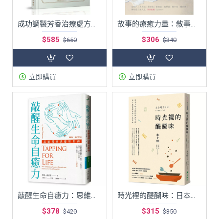
成功調製芳香治療處方：成為專業芳療師必備的調配聖經，66種常見精油調配原理，105種罕見精油檔案
故事的療癒力量：敘事、隱喻、自由書寫
$585
$306
$650
$340
立即購買
立即購買
敲醒生命自癒力：思維場療法應用指南
時光裡的醍醐味：日本文學大師的飲食手記，寫下最富禪意的人生百味
$378
$315
$420
$350