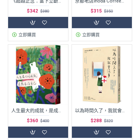
《超越正念：當下立斷的覺知練習》
京都老店Inoda Coffee咖啡好喝的秘密
$342
$315
$380
$350
立即購買
立即購買
人生最大的成就，是成為你自己。曾寶儀溫暖之作
以為時間久了，我就會沒事：大腦會記住小時候的委屈、孤單和傷心！說出憋在心裡的痛苦，突破無法解決的關卡
$360
$288
$400
$320