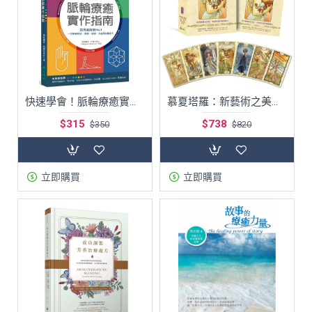
快速學會！脈輪療癒實作指南：亞馬遜銷售No.1，一次學會精油、冥想、瑜珈、水晶等6種技巧
慕夏塔羅：新藝術之美融合塔羅智慧，開啟與靈魂對話的占卜之旅
$315
$738
$350
$820
立即購買
立即購買