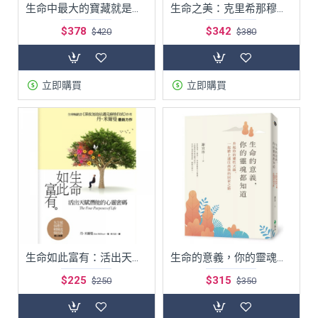
生命中最大的寶藏就是你自己Stand by Yourself
生命之美：克里希那穆提最後的心靈日記
$378
$342
$420
$380
立即購買
立即購買
生命如此富有：活出天賦潛能的心靈密碼
生命的意義，你的靈魂都知道：升起你的靈性天線，一起踏上通往高我的回家之路
$225
$315
$250
$350