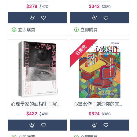
$378
$342
$420
$380
立即購買
立即購買
已售完
心理學家的面相術：解讀情緒的密碼【全新增訂版】
心靈寫作：創造你的異想世界（30年紀念版）
$432
$324
$480
$360
立即購買
立即購買