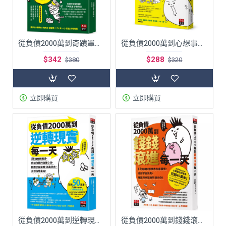
從負債2000萬到奇蹟罩我每一天：8個吸引好運、財富和人緣的超狂變身機制，順應宇宙法則，更快心想事成！
從負債2000萬到心想事成每一天：15個實現願望的口頭禪，符合宇宙法則、越說越好運！
$342
$288
$380
$320
立即購買
立即購買
從負債2000萬到逆轉現實每一天：56個解鎖困境、終結內耗的強運心法，回應宇宙法則，活出天命，自然內外富裕！
從負債2000萬到錢錢滾進每一天：15個讓財運爆表的富習慣，活出宇宙法則，錢錢與幸福自然湧向你！