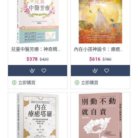
兒童中醫芳療：神奇精油膏提升孩子免疫力
內在小孩神諭卡：療癒過去、擁抱當下的44張心靈指引卡 Inner Child Oracle
$378
$616
$420
$780
立即購買
立即購買