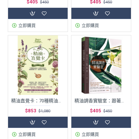
$405
$405
$450
$450
立即購買
立即購買
精油直覺卡：70種精油訊息x 40種實用配方，舒緩情緒不安，滋養身心正能量
精油調香實驗室：跟著大師分辨各種香氣類型，快速提升嗅覺敏銳度！自製室內薰香、香水、精油鍊香氣
$853
$405
$1,080
$450
立即購買
立即購買