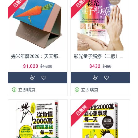
已售完
已售完
幾米年曆2026：天天都是燦爛的祝福/最適合拿來當禮物，交換禮物，聖誕禮物的年曆
彩光量子觸療（二版）：12色彩冥想，療效擴大再升級！
$1,020
$432
$1,200
$480
立即購買
立即購買
已售完