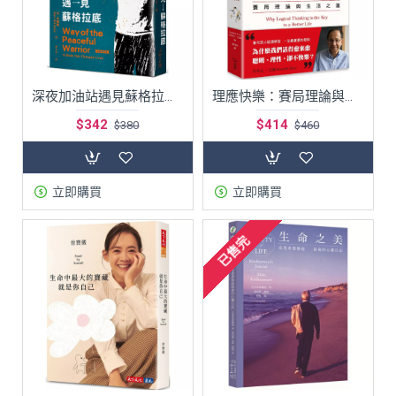
深夜加油站遇見蘇格拉底【全新修訂版】
理應快樂：賽局理論與生活之道
$342
$414
$380
$460
立即購買
立即購買
已售完