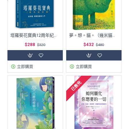
塔羅葵花寶典12周年紀念版：從牌義、牌陣到解牌入門(最經典的塔羅牌入門書，超推薦)
夢。想。貓。（幾米貓畫作筆記書，加贈Dreaming Cats海報）聖誕節交換禮物
$288
$432
$320
$480
立即購買
立即購買
已售完