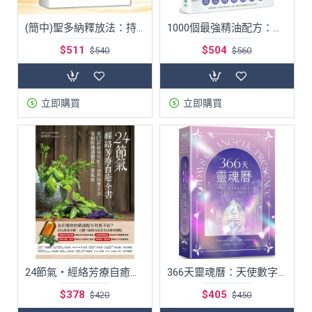
(簡中)聖多納釋放法：持久幸福、成功、平靜的秘訣 (萊斯特釋放法)
1000個最強精油配方：執業40年的法國藥師幫你遠離抗生素，具醫療規格、無可取代的精油建議！
$511
$504
$540
$560
立即購買
立即購買
24節氣‧經絡芳療自癒全書：用12經絡強效配方油與按摩手法，掌握時機調體質、養氣血
366天靈魂曆：天使數字、能量礦石、每日日記，掌握來自宇宙的靈性指引
$378
$405
$420
$450