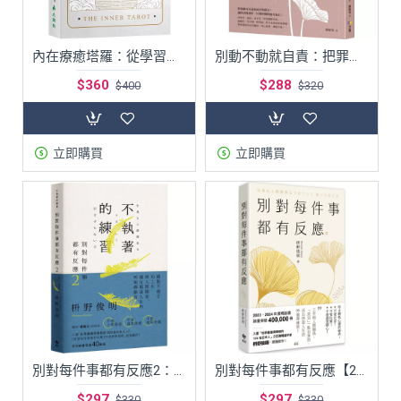
內在療癒塔羅：從學習解牌到療癒創傷，找回屬於你的靈魂力量
別動不動就自責：把罪惡感化為力量，不內耗的禪智慧
$360
$288
$400
$320
立即購買
立即購買
別對每件事都有反應2：不執著的練習
別對每件事都有反應【2025限量暢銷特典版】：淡泊一點也無妨，活出快意人生的99個禪練習！
$297
$297
$330
$330