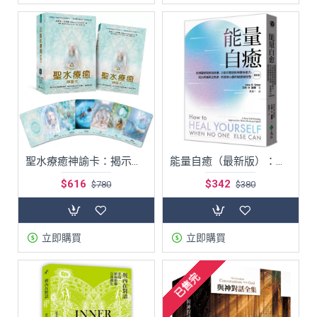
聖水療癒神諭卡：揭示水元素的神聖奧秘，指引你迎接生命中的轉化、豐盛與喜悅
能量自癒（最新版）：哈佛醫學院教授推薦，3個步驟啟動身體自癒力，找出病痛真正根源，恢復身心靈的健康與完整
$616
$342
$780
$380
立即購買
立即購買
已售完