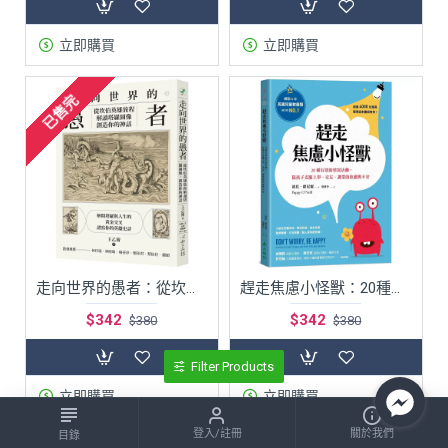
立即購買
立即購買
已售完
走向世界的愚者：從坎伯英雄旅程解讀塔羅圖像，創造你的神話
趕走焦慮小怪獸：20種有效的塗寫活動，陪孩子克服上學、交友、課業的焦慮與不安
$342
$342
$380
$380
Filter Products
立即購買
立即購買
登入/註冊
關於我們
目錄