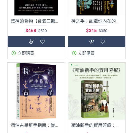
眾神的食物【食氣三部曲1】：以神性養分「普拉納」維生，從「身體、情緒、心智、靈性」的飢餓中解脫 (電子書)
神之手：認識你內在的二十二種神祕人格
$468
$315
$520
$350
立即購買
立即購買
精油占星新手指南：從星盤深度解讀你的一生，搭配精油芳療恢復身心健康，突破人生困境！
精油新手的實用芳療：精選40種高CP值精油和52個配方，搭配15招瑜珈提斯，讓你快速恢復健康、美肌瘦身、抒發情緒！