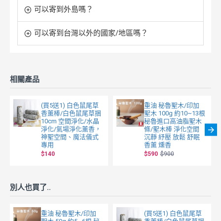
可以寄到外島嗎？
可以寄到台灣以外的國家/地區嗎？
相關產品
(買5送1) 白色鼠尾草
重油 秘魯聖木/印加
香薰棒/白色鼠尾草捆
聖木 100g 約10~13根
10cm 空間淨化/水晶
秘魯進口高油脂聖木
淨化/氣場淨化薰香，
條/聖木棒 淨化空間
神聖空間、魔法儀式
沉靜 紓壓 放鬆 舒眠
專用
香薰 燻香
$140
$590
$900
別人也買了..
重油 秘魯聖木/印加
(買5送1) 白色鼠尾草