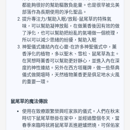
都能夠很好的幫助驅散負能量。也是很早被北美
部落作為長期使用的淨化聖品。
提升專注力/幫助入眠/放鬆-鼠尾草的特殊氣
味，可以幫助凝神放鬆，在做薰香後因有效的做
了淨化，也可以幫助把紛亂的氣場做一個梳理，
所以可以減少思緒的紛擾，幫助入眠
神聖儀式連結內在心靈-在許多神聖儀式中，薰
香淨化的植物，多以聖木、雪松、鼠尾草為主。
在冥想時薰香可以幫助更好靜心，並進入內在深
度的神性連結。另外在西方塔羅牌，做一些祭典
儀式做開壇時，天然植物薰香更是俱足地水火風
的重要一環。
鼠尾草的魔法傳說
使用在致療跟繁榮興旺家族的儀式。人們在秋末
時切下鼠尾草懸掛在家中，並經過整個冬天，當
春季來臨時就將鼠尾草丟進避爐燃燒，可保佑家