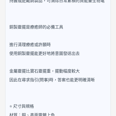
持握或配戴銅製品，可清除日常累積的負能量生物電
銅製靈擺是療癒師的必備工具
進行清理療癒或許願時
使用銅製靈擺能更好地將意圖發送出去
金屬靈擺比寶石靈擺重，擺動幅度較大
因此在尋求指引(問事)時，答案也能更明確清晰
⭐ 尺寸與規格
材質：銅、表面電鍍上色