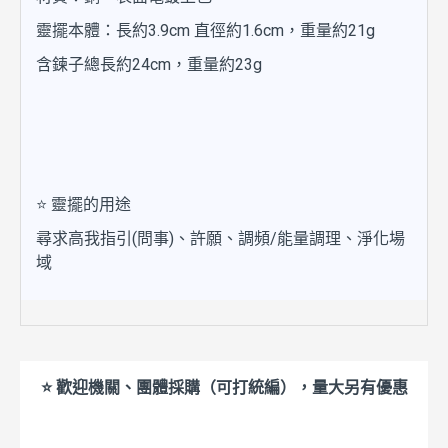
靈擺本體：長約3.9cm 直徑約1.6cm，重量約21g
含鍊子總長約24cm，重量約23g
⭐ 靈擺的用途
尋求高我指引(問事)、許願、調頻/能量調理、淨化場
域
⭐ 歡迎機關、團體採購（可打統編），量大另有優惠