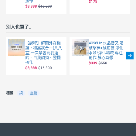
操作
$175
$8,888
$16,800
別人也買了..
【課程】解開外在枷
4096Hz 水晶音叉 贈
鎖，和高我合一(共八
敲擊棒+絨布袋 淨化
堂)一次學會高我連
水晶/淨化場域 專注
結、自我調頻、靈擺
創作 靜心冥想
操作
$339
$550
$8,888
$16,800
標籤:
銅
靈擺