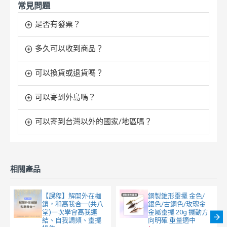
常見問題
是否有發票？
多久可以收到商品？
可以換貨或退貨嗎？
可以寄到外島嗎？
可以寄到台灣以外的國家/地區嗎？
相關產品
【課程】解開外在枷
銅製錐形靈擺 金色/
鎖，和高我合一(共八
銀色/古銅色/玫瑰金
堂)一次學會高我連
金屬靈擺 20g 擺動方
結、自我調頻、靈擺
向明確 重量適中