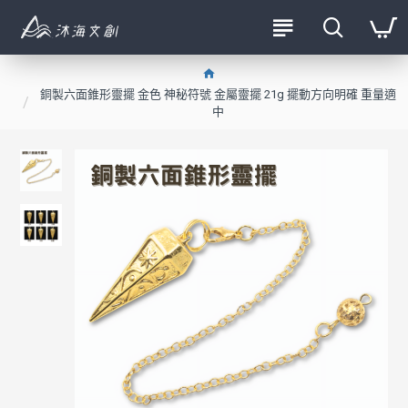
銅製六面錐形靈擺 金色 神秘符號 金屬靈擺 21g 擺動方向明確 重量適
中