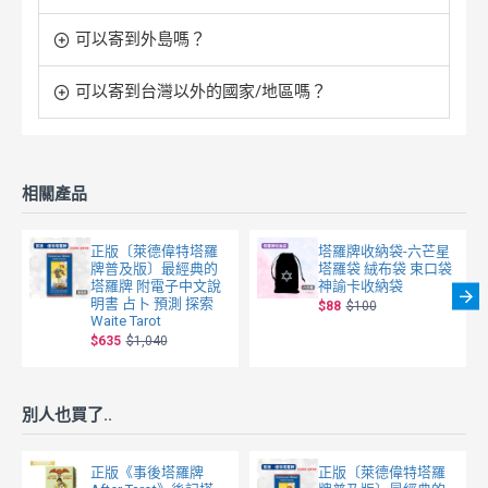
可以寄到外島嗎？
可以寄到台灣以外的國家/地區嗎？
相關產品
正版〔萊德偉特塔羅
塔羅牌收納袋-六芒星
牌普及版〕最經典的
塔羅袋 絨布袋 束口袋
塔羅牌 附電子中文說
神諭卡收納袋
明書 占卜 預測 探索
$88
$100
Waite Tarot
$635
$1,040
別人也買了..
正版《事後塔羅牌
正版〔萊德偉特塔羅