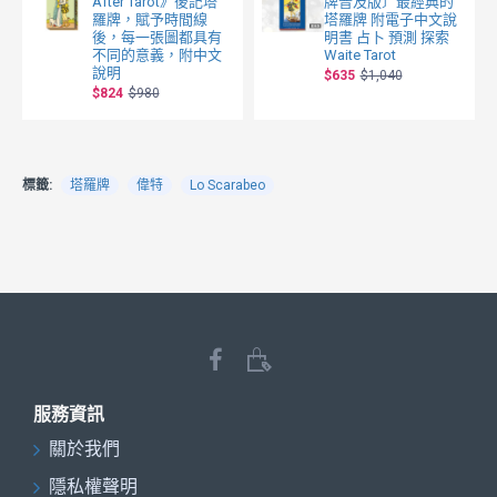
After Tarot》後記塔
牌普及版〕最經典的
羅牌，賦予時間線
塔羅牌 附電子中文說
後，每一張圖都具有
明書 占卜 預測 探索
不同的意義，附中文
Waite Tarot
說明
$635
$1,040
$824
$980
標籤:
塔羅牌
偉特
Lo Scarabeo
服務資訊
關於我們
隱私權聲明