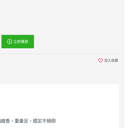
立即購買
加入收藏
白色鼠尾草塔香5支裝
藍色鼠尾草塔香5支裝
香椎 空間淨化/水晶
香椎 淨化氣場、淨化
插線香，重量足，穩定不傾倒
淨化/氣場淨化薰香，
空間氣場、水晶淨
神聖空間、魔法儀式
化、健康財富、薰