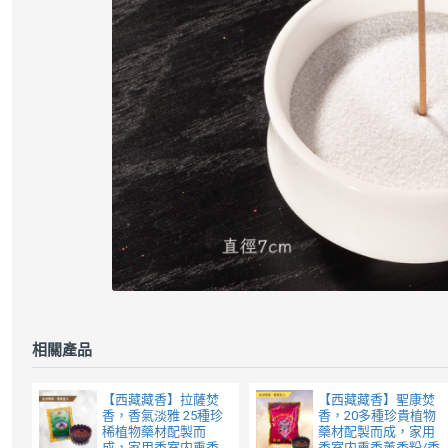
相關產品
【西藏藏香】拉薩焚
【西藏藏香】聖康焚
香，香氣淡雅 25種珍
香，20多種珍貴植物
稀植物藥材配製而
藥材配製而成，家用
成，家用香室内熏香
香室内熏香薰香粉/香