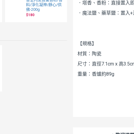
．塔香、香粉：直接置入
料/淨化凝神/靜心/供
加聖木
佛-200g
$68
$80
．魔法鹽、藥草鹽：置入+
$180
【規格】
材質：陶瓷
尺寸：直徑7.1cm x 高3.5c
重量：香爐約89g