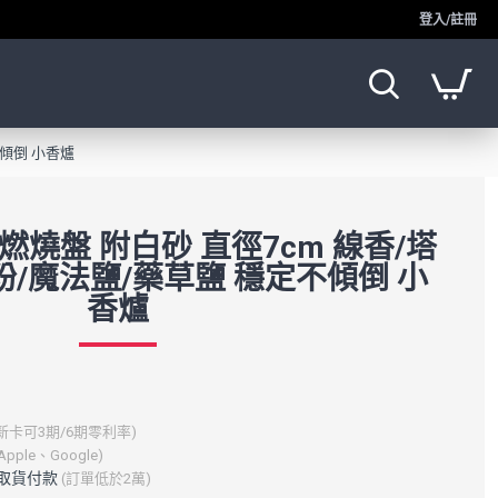
登入/註冊
不傾倒 小香爐
燃燒盤 附白砂 直徑7cm 線香/塔
粉/魔法鹽/藥草鹽 穩定不傾倒 小
香爐
新卡可3期/6期零利率)