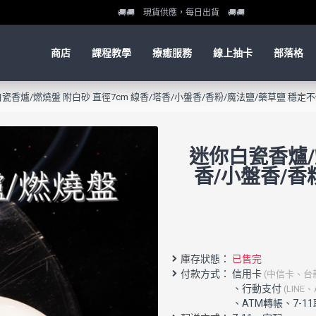
🚚🚚 現貨供應，每日出貨 🚚🚚
商店
課程教學
療癒服務
線上抽卡
部落格
瓷香爐/燃燒盤 附白砂 直徑7cm 線香/塔香/小盤香/香粉/魔法鹽/藥草鹽 穩定
迷你白瓷香爐/
香/小盤香/香
庫存狀態：
已售完
付款方式： 信用卡
(中信卡、台