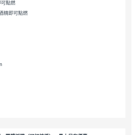
即可點燃
專用
香、焚香、神聖空
間、儀式專用
$65
$77
酒精即可點燃
$68
m