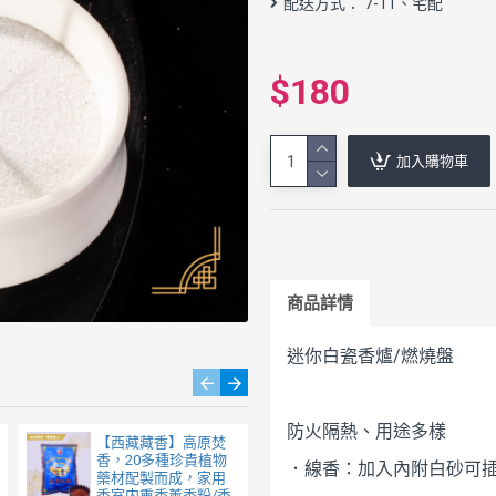
配送方式： 7-11、宅配
$180
加入購物車
商品詳情
迷你白瓷香爐/燃燒盤
防火隔熱、用途多樣
【西藏藏香】高原焚
秘魯聖木塔香5支裝
香，20多種珍貴植物
香椎 淨化空間場域 沉
．線香：加入內附白砂可
藥材配製而成，家用
靜 紓壓 放鬆 舒眠 香
香室内熏香薰香粉/香
薰 燻香 祕魯聖木/印