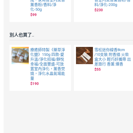
薰香粉/香料/淨
料/淨化-200g
化-50g
$230
$99
別人也買了..
療癒師特製《藥草淨
雪松迷你線香8cm
化鹽》150g 四款-愛
/10支裝 附香插 火柴
升溫/淨化招福/靜悅
盒大小 輕巧好攜帶 出
幸福/全面豐盛-可放
差旅行 香薰 燻香
置室內淨化，薰香焚
$55
燒，淨化水晶氣場能
量
$190