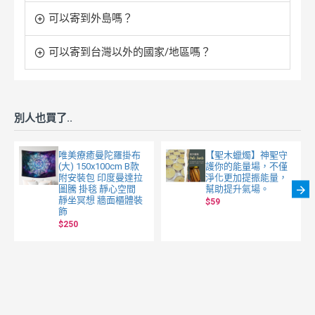
可以寄到外島嗎？
可以寄到台灣以外的國家/地區嗎？
別人也買了..
唯美療癒曼陀羅掛布
【聖木蠟燭】神聖守
(大) 150x100cm B款
護你的能量場，不僅
附安裝包 印度曼達拉
淨化更加提振能量，
圖騰 掛毯 靜心空間
幫助提升氣場。
靜坐冥想 牆面櫃體裝
$59
飾
$250