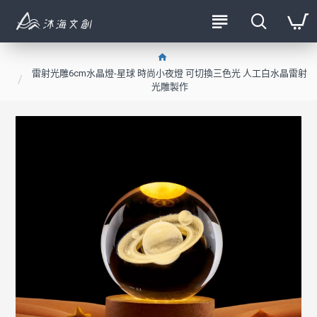
雷射光雕6cm水晶燈-星球 時尚小夜燈 可切換三色光 人工白水晶雷射
光雕製作