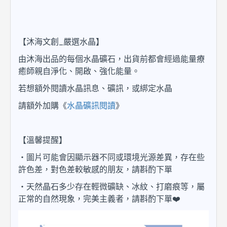
【沐海文創_嚴選水晶】
由沐海出品的每個水晶礦石，出貨前都會經過能量療
癒師親自淨化、開啟、強化能量。
若想額外閱讀水晶訊息、礦訊，或綁定水晶
請額外加購《
水晶礦訊閱讀
》
【溫馨提醒】
・圖片可能會因顯示器不同或環境光源差異，存在些
許色差，對色差較敏感的朋友，請斟酌下單
・天然晶石多少存在輕微礦缺、冰紋、打磨痕等，屬
正常的自然現象，完美主義者，請斟酌下單❤️